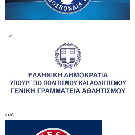
Γ.Γ.Α.
UEFA