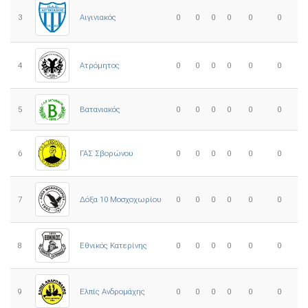
3
0
0
0
0
0
0
Αιγινιακός
4
Ατρόμητος
0
0
0
0
0
0
5
0
0
0
0
0
0
Βατανιακός
6
ΓΑΣ Σβορώνου
0
0
0
0
0
0
7
Δόξα 10 Μοσχοχωρίου
0
0
0
0
0
0
8
Εθνικός Κατερίνης
0
0
0
0
0
0
Ελπίς Ανδρομάχης
9
0
0
0
0
0
0