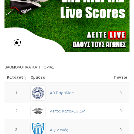
ΒΑΘΜΟΛΟΓΊΑ Α’ ΚΑΤΗΓΟΡΊΑΣ
Κατάταξη
Ομάδες
Πόντοι
1
ΑΟ Παραλίας
0
2
0
Αετός Καταλωνίων
3
0
Αιγινιακός