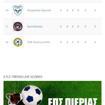
10
0
0
0
0
0
0
Θερμαϊκός Κορινού
11
Καλλιθεακός
0
0
0
0
0
0
12
ΠΑΕ Ποντίων 2012
0
0
0
0
0
0
Ε.Π.Σ. ΠΙΕΡΊΑΣ LIVE SCORES