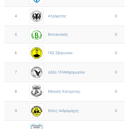
4
Ατρόμητος
0
5
0
Βατανιακός
6
ΓΑΣ Σβορώνου
0
7
Δόξα 10 Μοσχοχωρίου
0
8
Εθνικός Κατερίνης
0
Ελπίς Ανδρομάχης
9
0