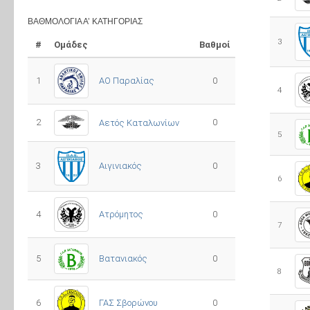
ΒΑΘΜΟΛΟΓΊΑ Α’ ΚΑΤΗΓΟΡΊΑΣ
3
#
Ομάδες
Βαθμοί
1
ΑΟ Παραλίας
0
4
2
0
Αετός Καταλωνίων
5
3
0
Αιγινιακός
6
4
Ατρόμητος
0
7
5
0
Βατανιακός
8
6
ΓΑΣ Σβορώνου
0