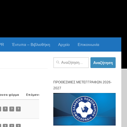
PR
Έντυπα – Βιβλιοθήκη
Αρχείο
Επικοινωνία
Αναζήτηση
για:
ΠΡΟΘΕΣΜΊΕΣ ΜΕΤΕΓΓΡΑΦΏΝ 2026-
2027
ουσα φόρμα
Επόμενος Αγώνας
?
?
?
?
?
?