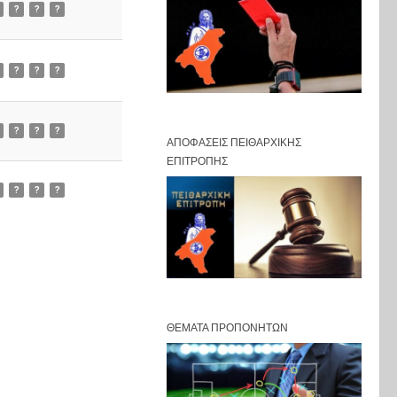
?
?
?
?
?
?
?
?
?
ΑΠΟΦΆΣΕΙΣ ΠΕΙΘΑΡΧΙΚΉΣ
ΕΠΙΤΡΟΠΉΣ
?
?
?
ΘΈΜΑΤΑ ΠΡΟΠΟΝΗΤΏΝ