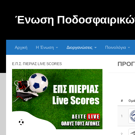
Skip to content
Ένωση Ποδοσφαιρικών
Αρχική
Η Ένωση
Διοργανώσεις
Ποινολόγια
ΠΡΌΓ
Ε.Π.Σ. ΠΙΕΡΊΑΣ LIVE SCORES
#
Ομά
1
2