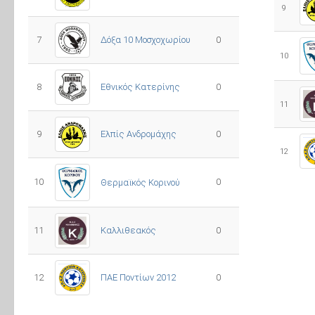
9
7
Δόξα 10 Μοσχοχωρίου
0
10
8
Εθνικός Κατερίνης
0
11
Ελπίς Ανδρομάχης
9
0
12
10
0
Θερμαϊκός Κορινού
11
Καλλιθεακός
0
12
ΠΑΕ Ποντίων 2012
0