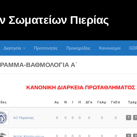
 Σωματείων Πιερίας
Διαιτησία
Προπονητές
Προκηρύξεις
Κανονισμοί
GD
ΡΑΜΜΑ-ΒΑΘΜΟΛΟΓΊΑ Α΄
ΚΑΝΟΝΙΚΗ ΔΙΑΡΚΕΙΑ ΠΡΩΤΑΘΛΗΜΑΤΟΣ
δες
Αγ.
Ν
Ι
Η
ΔΓκ
ΓκΑμ
ΓκΕπ
Τρέχ
ΑΟ Παραλίας
0
0
0
0
0
0
0
?
?
0
0
0
0
0
0
0
Αετός Καταλωνίων
?
?