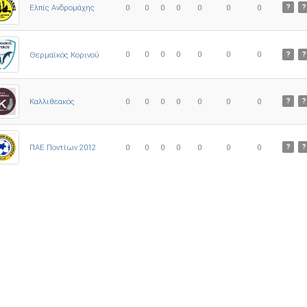
Ελπίς Ανδρομάχης
0
0
0
0
0
0
0
?
?
0
0
0
0
0
0
0
Θερμαϊκός Κορινού
?
?
Καλλιθεακός
0
0
0
0
0
0
0
?
?
ΠΑΕ Ποντίων 2012
0
0
0
0
0
0
0
?
?