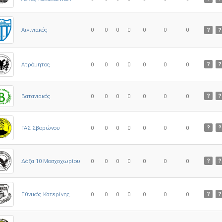
0
0
0
0
0
0
0
Αιγινιακός
?
?
Ατρόμητος
0
0
0
0
0
0
0
?
?
0
0
0
0
0
0
0
Βατανιακός
?
?
ΓΑΣ Σβορώνου
0
0
0
0
0
0
0
?
?
Δόξα 10 Μοσχοχωρίου
0
0
0
0
0
0
0
?
?
Εθνικός Κατερίνης
0
0
0
0
0
0
0
?
?