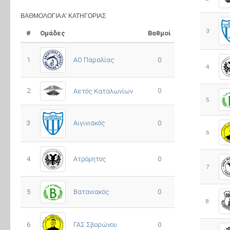
ΒΑΘΜΟΛΟΓΊΑ Α’ ΚΑΤΗΓΟΡΊΑΣ
3
#
Ομάδες
Βαθμοί
1
ΑΟ Παραλίας
0
4
2
0
Αετός Καταλωνίων
5
3
0
Αιγινιακός
6
4
Ατρόμητος
0
7
5
0
Βατανιακός
8
6
ΓΑΣ Σβορώνου
0