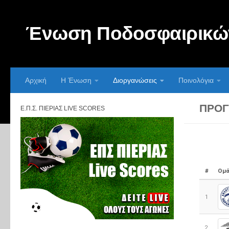
Skip to content
Ένωση Ποδοσφαιρικών
Αρχική
Η Ένωση
Διοργανώσεις
Ποινολόγια
ΠΡΌΓ
Ε.Π.Σ. ΠΙΕΡΊΑΣ LIVE SCORES
#
Ομά
1
2