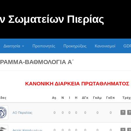
 Σωματείων Πιερίας
Διαιτησία
Προπονητές
Προκηρύξεις
Κανονισμοί
GD
ΡΑΜΜΑ-ΒΑΘΜΟΛΟΓΊΑ Α΄
ΚΑΝΟΝΙΚΗ ΔΙΑΡΚΕΙΑ ΠΡΩΤΑΘΛΗΜΑΤΟΣ
δες
Αγ.
Ν
Ι
Η
ΔΓκ
ΓκΑμ
ΓκΕπ
Τρέχ
ΑΟ Παραλίας
0
0
0
0
0
0
0
?
?
0
0
0
0
0
0
0
Αετός Καταλωνίων
?
?