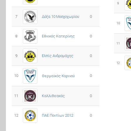
9
7
Δόξα 10 Μοσχοχωρίου
0
10
8
Εθνικός Κατερίνης
0
11
Ελπίς Ανδρομάχης
9
0
12
10
0
Θερμαϊκός Κορινού
11
Καλλιθεακός
0
12
ΠΑΕ Ποντίων 2012
0