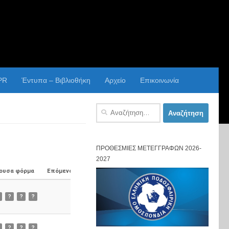
PR
Έντυπα – Βιβλιοθήκη
Αρχείο
Επικοινωνία
Αναζήτηση
για:
ΠΡΟΘΕΣΜΊΕΣ ΜΕΤΕΓΓΡΑΦΏΝ 2026-
2027
ουσα φόρμα
Επόμενος Αγώνας
?
?
?
?
?
?