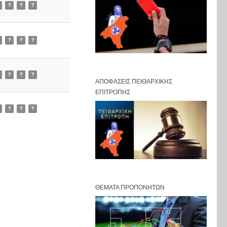
?
?
?
?
?
?
?
?
?
ΑΠΟΦΆΣΕΙΣ ΠΕΙΘΑΡΧΙΚΉΣ
ΕΠΙΤΡΟΠΉΣ
?
?
?
ΘΈΜΑΤΑ ΠΡΟΠΟΝΗΤΏΝ