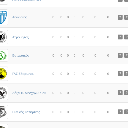
0
0
0
0
0
0
0
Αιγινιακός
?
?
Ατρόμητος
0
0
0
0
0
0
0
?
?
0
0
0
0
0
0
0
Βατανιακός
?
?
ΓΑΣ Σβορώνου
0
0
0
0
0
0
0
?
?
Δόξα 10 Μοσχοχωρίου
0
0
0
0
0
0
0
?
?
Εθνικός Κατερίνης
0
0
0
0
0
0
0
?
?