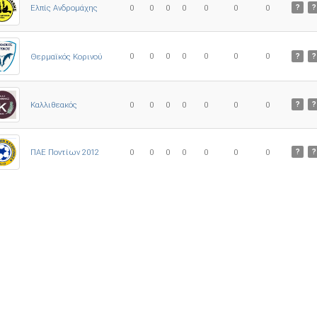
Ελπίς Ανδρομάχης
0
0
0
0
0
0
0
?
?
0
0
0
0
0
0
0
Θερμαϊκός Κορινού
?
?
Καλλιθεακός
0
0
0
0
0
0
0
?
?
ΠΑΕ Ποντίων 2012
0
0
0
0
0
0
0
?
?