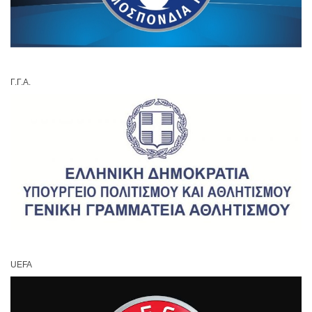
Γ.Γ.Α.
UEFA