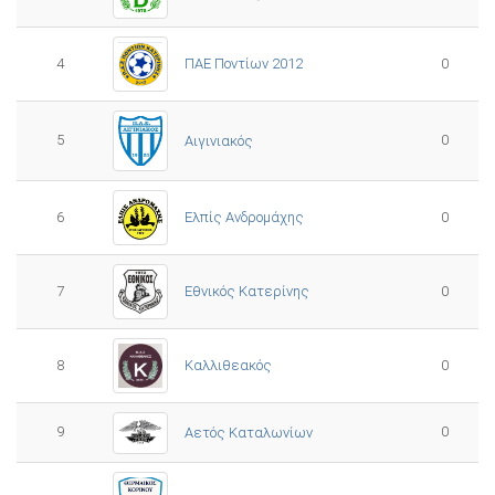
4
ΠΑΕ Ποντίων 2012
0
5
0
Αιγινιακός
Ελπίς Ανδρομάχης
6
0
7
Εθνικός Κατερίνης
0
8
Καλλιθεακός
0
9
0
Αετός Καταλωνίων