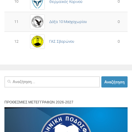
10
0
Θερμαϊκός Κορινού
11
Δόξα 10 Μοσχοχωρίου
0
12
ΓΑΣ Σβορώνου
0
Αναζήτηση
για:
ΠΡΟΘΕΣΜΊΕΣ ΜΕΤΕΓΓΡΑΦΏΝ 2026-2027