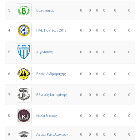
3
0
0
0
0
0
0
Βατανιακός
4
ΠΑΕ Ποντίων 2012
0
0
0
0
0
0
5
0
0
0
0
0
0
Αιγινιακός
Ελπίς Ανδρομάχης
6
0
0
0
0
0
0
7
Εθνικός Κατερίνης
0
0
0
0
0
0
8
Καλλιθεακός
0
0
0
0
0
0
9
0
0
0
0
0
0
Αετός Καταλωνίων