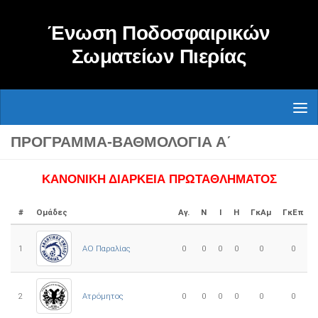
Skip to content
Ένωση Ποδοσφαιρικών
Σωματείων Πιερίας
ΠΡΌΓΡΑΜΜΑ-ΒΑΘΜΟΛΟΓΊΑ Α΄
ΚΑΝΟΝΙΚΗ ΔΙΑΡΚΕΙΑ ΠΡΩΤΑΘΛΗΜΑΤΟΣ
#
Ομάδες
Αγ.
Ν
Ι
Η
ΓκΑμ
ΓκΕπ
1
ΑΟ Παραλίας
0
0
0
0
0
0
2
Ατρόμητος
0
0
0
0
0
0