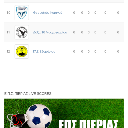
10
0
0
0
0
0
0
Θερμαϊκός Κορινού
11
Δόξα 10 Μοσχοχωρίου
0
0
0
0
0
0
12
ΓΑΣ Σβορώνου
0
0
0
0
0
0
Ε.Π.Σ. ΠΙΕΡΊΑΣ LIVE SCORES