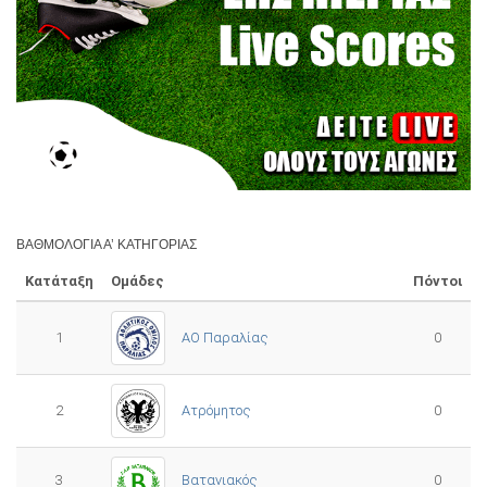
ΒΑΘΜΟΛΟΓΊΑ Α’ ΚΑΤΗΓΟΡΊΑΣ
Κατάταξη
Ομάδες
Πόντοι
1
ΑΟ Παραλίας
0
2
Ατρόμητος
0
3
0
Βατανιακός