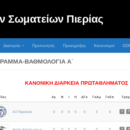
 Σωματείων Πιερίας
Διαιτησία
Προπονητές
Προκηρύξεις
Κανονισμοί
GD
ΡΑΜΜΑ-ΒΑΘΜΟΛΟΓΊΑ Α΄
ΚΑΝΟΝΙΚΗ ΔΙΑΡΚΕΙΑ ΠΡΩΤΑΘΛΗΜΑΤΟΣ
δες
Αγ.
Ν
Ι
Η
ΔΓκ
ΓκΑμ
ΓκΕπ
Τρέχ
ΑΟ Παραλίας
0
0
0
0
0
0
0
?
?
0
0
0
0
0
0
0
Αετός Καταλωνίων
?
?