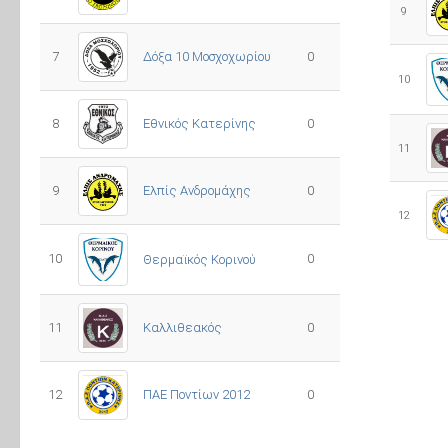
9
7
Δόξα 10 Μοσχοχωρίου
0
10
8
Εθνικός Κατερίνης
0
11
Ελπίς Ανδρομάχης
9
0
12
10
0
Θερμαϊκός Κορινού
11
Καλλιθεακός
0
12
ΠΑΕ Ποντίων 2012
0