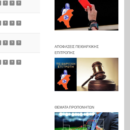
?
?
?
?
?
?
?
?
?
ΑΠΟΦΆΣΕΙΣ ΠΕΙΘΑΡΧΙΚΉΣ
ΕΠΙΤΡΟΠΉΣ
?
?
?
ΘΈΜΑΤΑ ΠΡΟΠΟΝΗΤΏΝ