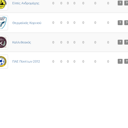
Ελπίς Ανδρομάχης
0
0
0
0
0
0
0
?
?
0
0
0
0
0
0
0
Θερμαϊκός Κορινού
?
?
Καλλιθεακός
0
0
0
0
0
0
0
?
?
ΠΑΕ Ποντίων 2012
0
0
0
0
0
0
0
?
?