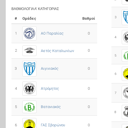
ΒΑΘΜΟΛΟΓΊΑ Α’ ΚΑΤΗΓΟΡΊΑΣ
3
#
Ομάδες
Βαθμοί
1
ΑΟ Παραλίας
0
4
2
0
Αετός Καταλωνίων
5
3
0
Αιγινιακός
6
4
Ατρόμητος
0
7
5
0
Βατανιακός
8
6
ΓΑΣ Σβορώνου
0