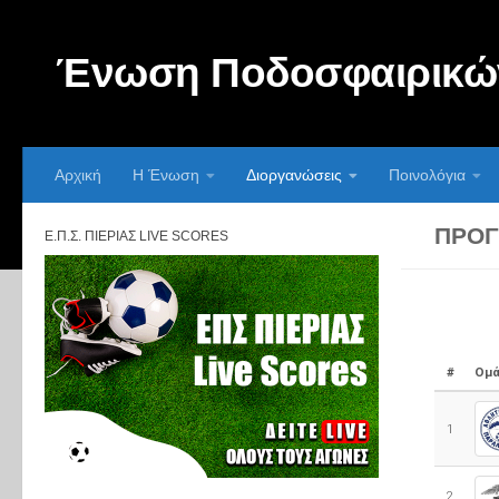
Skip to content
Ένωση Ποδοσφαιρικών
Αρχική
Η Ένωση
Διοργανώσεις
Ποινολόγια
ΠΡΌΓ
Ε.Π.Σ. ΠΙΕΡΊΑΣ LIVE SCORES
#
Ομά
1
2