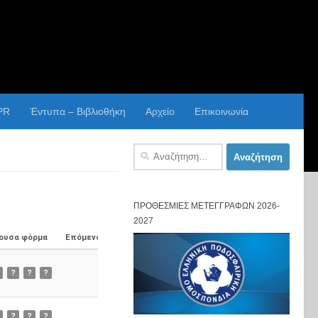
PR
Έντυπα – Βιβλιοθήκη
Αρχείο
Επικοινωνία
Αναζήτηση
για:
ΠΡΟΘΕΣΜΊΕΣ ΜΕΤΕΓΓΡΑΦΏΝ 2026-
2027
ουσα φόρμα
Επόμενος Αγώνας
?
?
?
?
?
?