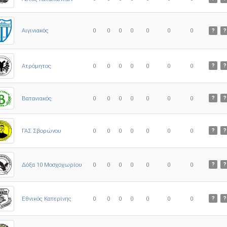
0
0
0
0
0
0
0
Αιγινιακός
?
?
Ατρόμητος
0
0
0
0
0
0
0
?
?
0
0
0
0
0
0
0
Βατανιακός
?
?
ΓΑΣ Σβορώνου
0
0
0
0
0
0
0
?
?
Δόξα 10 Μοσχοχωρίου
0
0
0
0
0
0
0
?
?
Εθνικός Κατερίνης
0
0
0
0
0
0
0
?
?