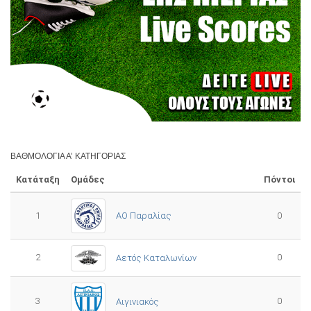
ΒΑΘΜΟΛΟΓΊΑ Α’ ΚΑΤΗΓΟΡΊΑΣ
Κατάταξη
Ομάδες
Πόντοι
1
ΑΟ Παραλίας
0
2
0
Αετός Καταλωνίων
3
0
Αιγινιακός