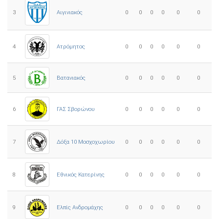
3
0
0
0
0
0
0
Αιγινιακός
4
Ατρόμητος
0
0
0
0
0
0
5
0
0
0
0
0
0
Βατανιακός
6
ΓΑΣ Σβορώνου
0
0
0
0
0
0
7
Δόξα 10 Μοσχοχωρίου
0
0
0
0
0
0
8
Εθνικός Κατερίνης
0
0
0
0
0
0
Ελπίς Ανδρομάχης
9
0
0
0
0
0
0