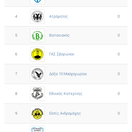
4
Ατρόμητος
0
5
0
Βατανιακός
6
ΓΑΣ Σβορώνου
0
7
Δόξα 10 Μοσχοχωρίου
0
8
Εθνικός Κατερίνης
0
Ελπίς Ανδρομάχης
9
0