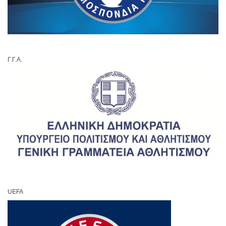
Γ.Γ.Α.
UEFA