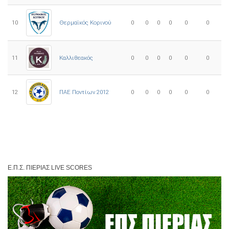
10
0
0
0
0
0
0
Θερμαϊκός Κορινού
11
Καλλιθεακός
0
0
0
0
0
0
12
ΠΑΕ Ποντίων 2012
0
0
0
0
0
0
Ε.Π.Σ. ΠΙΕΡΊΑΣ LIVE SCORES