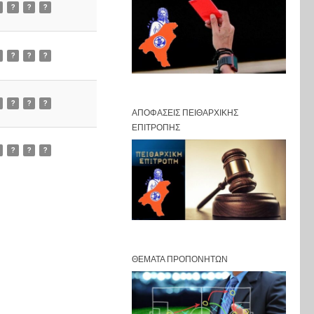
?
?
?
?
?
?
?
?
?
ΑΠΟΦΆΣΕΙΣ ΠΕΙΘΑΡΧΙΚΉΣ
ΕΠΙΤΡΟΠΉΣ
?
?
?
ΘΈΜΑΤΑ ΠΡΟΠΟΝΗΤΏΝ