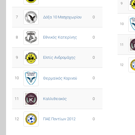
9
7
Δόξα 10 Μοσχοχωρίου
0
10
8
Εθνικός Κατερίνης
0
11
Ελπίς Ανδρομάχης
9
0
12
10
0
Θερμαϊκός Κορινού
11
Καλλιθεακός
0
12
ΠΑΕ Ποντίων 2012
0