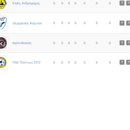
Ελπίς Ανδρομάχης
0
0
0
0
0
0
0
?
?
0
0
0
0
0
0
0
Θερμαϊκός Κορινού
?
?
Καλλιθεακός
0
0
0
0
0
0
0
?
?
ΠΑΕ Ποντίων 2012
0
0
0
0
0
0
0
?
?