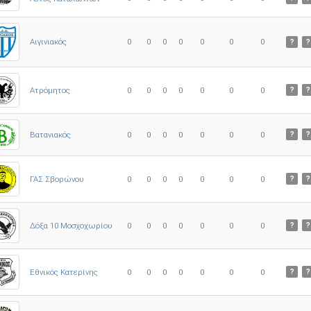
0
0
0
0
0
0
0
Αιγινιακός
?
?
Ατρόμητος
0
0
0
0
0
0
0
?
?
0
0
0
0
0
0
0
Βατανιακός
?
?
ΓΑΣ Σβορώνου
0
0
0
0
0
0
0
?
?
Δόξα 10 Μοσχοχωρίου
0
0
0
0
0
0
0
?
?
Εθνικός Κατερίνης
0
0
0
0
0
0
0
?
?