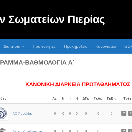
 Σωματείων Πιερίας
Διαιτησία
Προπονητές
Προκηρύξεις
Κανονισμοί
GD
ΡΑΜΜΑ-ΒΑΘΜΟΛΟΓΊΑ Α΄
ΚΑΝΟΝΙΚΗ ΔΙΑΡΚΕΙΑ ΠΡΩΤΑΘΛΗΜΑΤΟΣ
δες
Αγ.
Ν
Ι
Η
ΔΓκ
ΓκΑμ
ΓκΕπ
Τρέχ
ΑΟ Παραλίας
0
0
0
0
0
0
0
?
?
0
0
0
0
0
0
0
Αετός Καταλωνίων
?
?