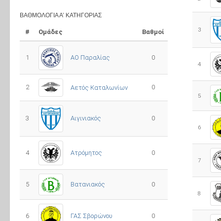
ΒΑΘΜΟΛΟΓΊΑ Α’ ΚΑΤΗΓΟΡΊΑΣ
3
#
Ομάδες
Βαθμοί
1
ΑΟ Παραλίας
0
4
2
0
Αετός Καταλωνίων
5
3
0
Αιγινιακός
6
4
Ατρόμητος
0
7
5
0
Βατανιακός
8
6
ΓΑΣ Σβορώνου
0