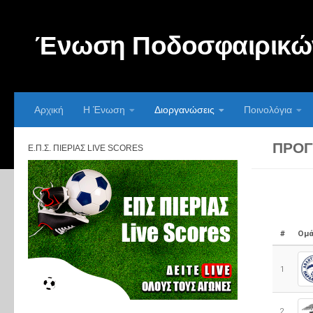
Skip to content
Ένωση Ποδοσφαιρικών
Αρχική
Η Ένωση
Διοργανώσεις
Ποινολόγια
ΠΡΌΓ
Ε.Π.Σ. ΠΙΕΡΊΑΣ LIVE SCORES
#
Ομά
1
2