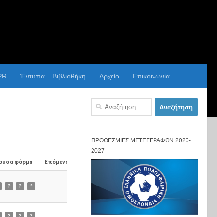
PR
Έντυπα – Βιβλιοθήκη
Αρχείο
Επικοινωνία
Αναζήτηση
για:
ΠΡΟΘΕΣΜΊΕΣ ΜΕΤΕΓΓΡΑΦΏΝ 2026-
2027
ουσα φόρμα
Επόμενος Αγώνας
?
?
?
?
?
?