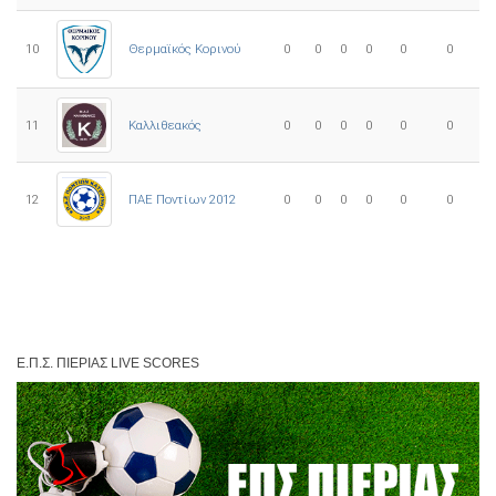
10
0
0
0
0
0
0
Θερμαϊκός Κορινού
11
Καλλιθεακός
0
0
0
0
0
0
12
ΠΑΕ Ποντίων 2012
0
0
0
0
0
0
Ε.Π.Σ. ΠΙΕΡΊΑΣ LIVE SCORES