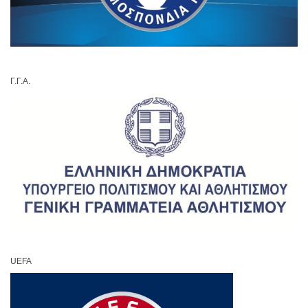
Γ.Γ.Α.
UEFA