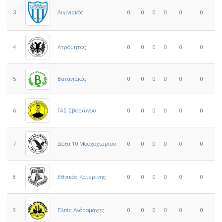
3
0
0
0
0
0
0
Αιγινιακός
4
Ατρόμητος
0
0
0
0
0
0
5
0
0
0
0
0
0
Βατανιακός
6
ΓΑΣ Σβορώνου
0
0
0
0
0
0
7
Δόξα 10 Μοσχοχωρίου
0
0
0
0
0
0
8
Εθνικός Κατερίνης
0
0
0
0
0
0
Ελπίς Ανδρομάχης
9
0
0
0
0
0
0