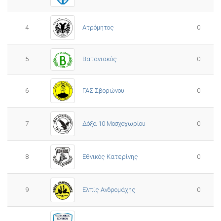
4
Ατρόμητος
0
5
0
Βατανιακός
6
ΓΑΣ Σβορώνου
0
7
Δόξα 10 Μοσχοχωρίου
0
8
Εθνικός Κατερίνης
0
Ελπίς Ανδρομάχης
9
0