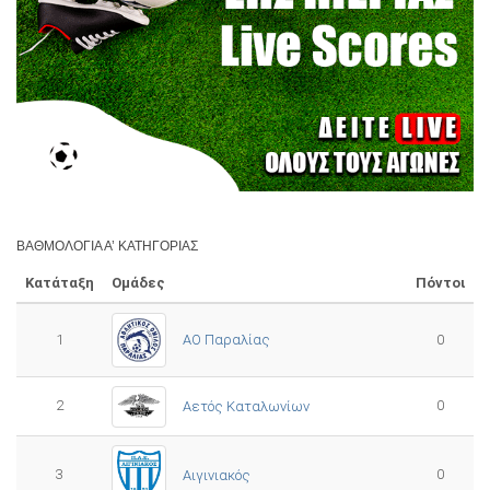
ΒΑΘΜΟΛΟΓΊΑ Α’ ΚΑΤΗΓΟΡΊΑΣ
Κατάταξη
Ομάδες
Πόντοι
1
ΑΟ Παραλίας
0
2
0
Αετός Καταλωνίων
3
0
Αιγινιακός