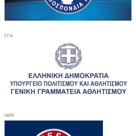
Γ.Γ.Α.
UEFA