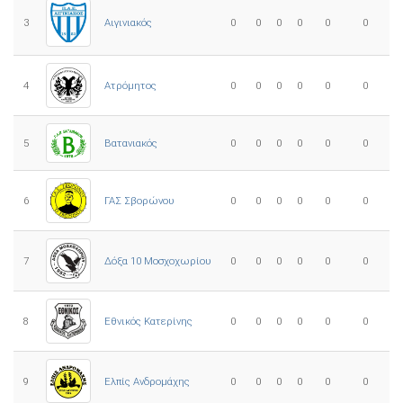
3
0
0
0
0
0
0
Αιγινιακός
4
Ατρόμητος
0
0
0
0
0
0
5
0
0
0
0
0
0
Βατανιακός
6
ΓΑΣ Σβορώνου
0
0
0
0
0
0
7
Δόξα 10 Μοσχοχωρίου
0
0
0
0
0
0
8
Εθνικός Κατερίνης
0
0
0
0
0
0
Ελπίς Ανδρομάχης
9
0
0
0
0
0
0