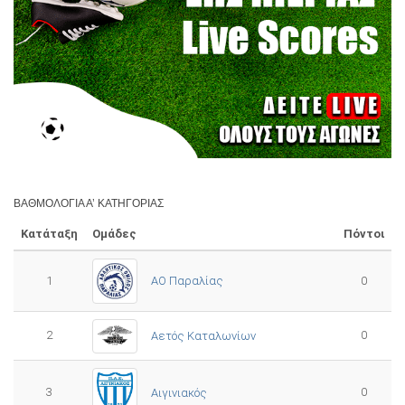
ΒΑΘΜΟΛΟΓΊΑ Α’ ΚΑΤΗΓΟΡΊΑΣ
Κατάταξη
Ομάδες
Πόντοι
1
ΑΟ Παραλίας
0
2
0
Αετός Καταλωνίων
3
0
Αιγινιακός