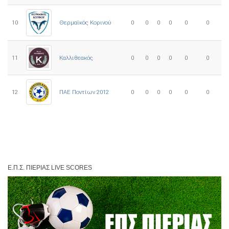
10
0
0
0
0
0
0
Θερμαϊκός Κορινού
11
Καλλιθεακός
0
0
0
0
0
0
12
ΠΑΕ Ποντίων 2012
0
0
0
0
0
0
Ε.Π.Σ. ΠΙΕΡΊΑΣ LIVE SCORES