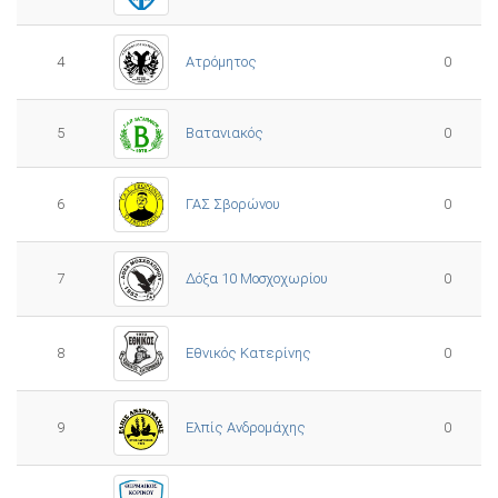
4
Ατρόμητος
0
5
0
Βατανιακός
6
ΓΑΣ Σβορώνου
0
7
Δόξα 10 Μοσχοχωρίου
0
8
Εθνικός Κατερίνης
0
Ελπίς Ανδρομάχης
9
0