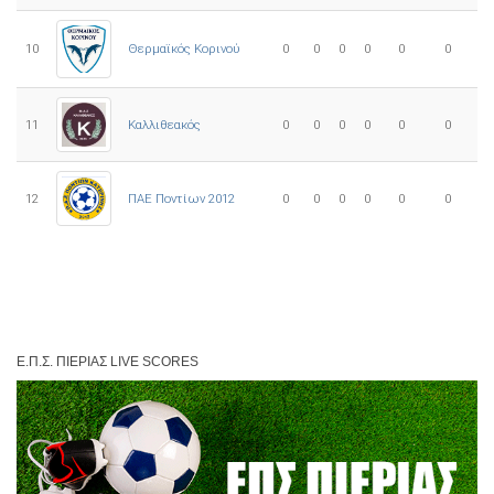
10
0
0
0
0
0
0
Θερμαϊκός Κορινού
11
Καλλιθεακός
0
0
0
0
0
0
12
ΠΑΕ Ποντίων 2012
0
0
0
0
0
0
Ε.Π.Σ. ΠΙΕΡΊΑΣ LIVE SCORES