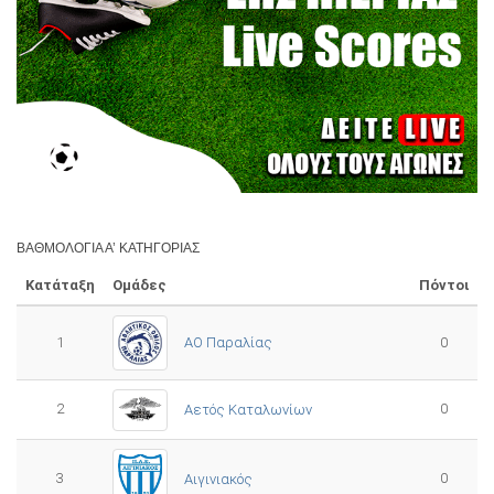
ΒΑΘΜΟΛΟΓΊΑ Α’ ΚΑΤΗΓΟΡΊΑΣ
Κατάταξη
Ομάδες
Πόντοι
1
ΑΟ Παραλίας
0
2
0
Αετός Καταλωνίων
3
0
Αιγινιακός