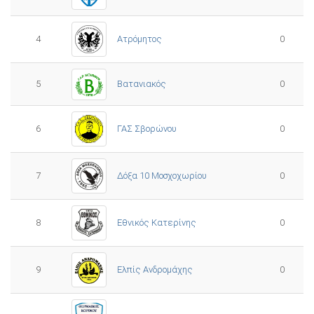
4
Ατρόμητος
0
5
0
Βατανιακός
6
ΓΑΣ Σβορώνου
0
7
Δόξα 10 Μοσχοχωρίου
0
8
Εθνικός Κατερίνης
0
Ελπίς Ανδρομάχης
9
0