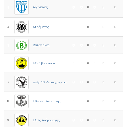
3
0
0
0
0
0
0
Αιγινιακός
4
Ατρόμητος
0
0
0
0
0
0
5
0
0
0
0
0
0
Βατανιακός
6
ΓΑΣ Σβορώνου
0
0
0
0
0
0
7
Δόξα 10 Μοσχοχωρίου
0
0
0
0
0
0
8
Εθνικός Κατερίνης
0
0
0
0
0
0
Ελπίς Ανδρομάχης
9
0
0
0
0
0
0