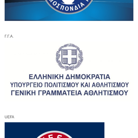
Γ.Γ.Α.
UEFA