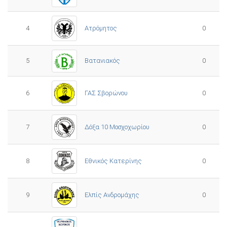
4
Ατρόμητος
0
5
0
Βατανιακός
6
ΓΑΣ Σβορώνου
0
7
Δόξα 10 Μοσχοχωρίου
0
8
Εθνικός Κατερίνης
0
Ελπίς Ανδρομάχης
9
0