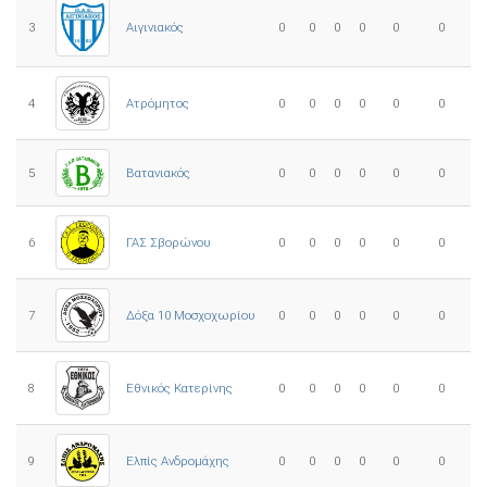
3
0
0
0
0
0
0
Αιγινιακός
4
Ατρόμητος
0
0
0
0
0
0
5
0
0
0
0
0
0
Βατανιακός
6
ΓΑΣ Σβορώνου
0
0
0
0
0
0
7
Δόξα 10 Μοσχοχωρίου
0
0
0
0
0
0
8
Εθνικός Κατερίνης
0
0
0
0
0
0
Ελπίς Ανδρομάχης
9
0
0
0
0
0
0