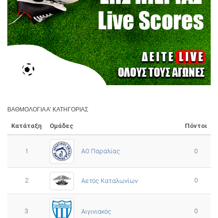
ΒΑΘΜΟΛΟΓΊΑ Α’ ΚΑΤΗΓΟΡΊΑΣ
Κατάταξη
Ομάδες
Πόντοι
1
ΑΟ Παραλίας
0
2
0
Αετός Καταλωνίων
3
0
Αιγινιακός