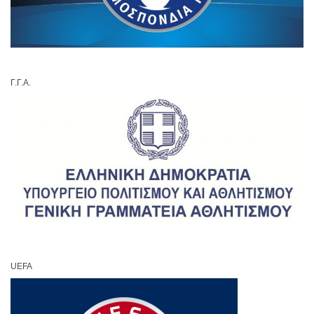
Γ.Γ.Α.
UEFA