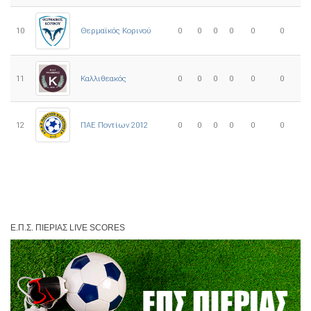
10
0
0
0
0
0
0
Θερμαϊκός Κορινού
11
Καλλιθεακός
0
0
0
0
0
0
12
ΠΑΕ Ποντίων 2012
0
0
0
0
0
0
Ε.Π.Σ. ΠΙΕΡΊΑΣ LIVE SCORES