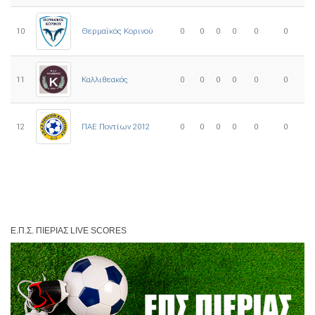
10
0
0
0
0
0
0
Θερμαϊκός Κορινού
11
Καλλιθεακός
0
0
0
0
0
0
12
ΠΑΕ Ποντίων 2012
0
0
0
0
0
0
Ε.Π.Σ. ΠΙΕΡΊΑΣ LIVE SCORES