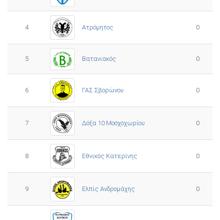
4
Ατρόμητος
0
5
0
Βατανιακός
6
ΓΑΣ Σβορώνου
0
7
Δόξα 10 Μοσχοχωρίου
0
8
Εθνικός Κατερίνης
0
Ελπίς Ανδρομάχης
9
0