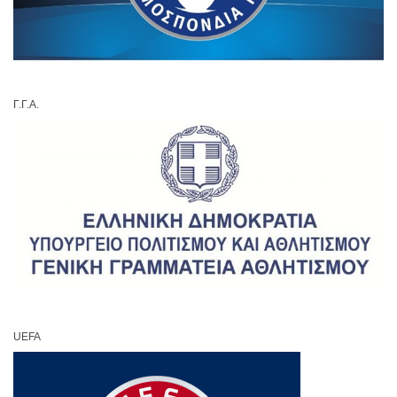
Γ.Γ.Α.
UEFA