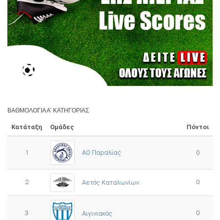
ΒΑΘΜΟΛΟΓΊΑ Α’ ΚΑΤΗΓΟΡΊΑΣ
Κατάταξη
Ομάδες
Πόντοι
1
ΑΟ Παραλίας
0
2
0
Αετός Καταλωνίων
3
0
Αιγινιακός