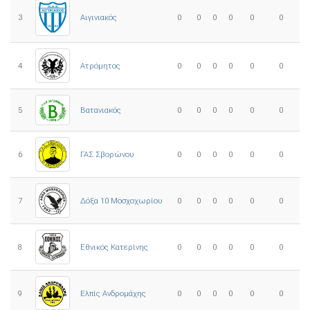
3
0
0
0
0
0
0
Αιγινιακός
4
Ατρόμητος
0
0
0
0
0
0
5
0
0
0
0
0
0
Βατανιακός
6
ΓΑΣ Σβορώνου
0
0
0
0
0
0
7
Δόξα 10 Μοσχοχωρίου
0
0
0
0
0
0
8
Εθνικός Κατερίνης
0
0
0
0
0
0
Ελπίς Ανδρομάχης
9
0
0
0
0
0
0