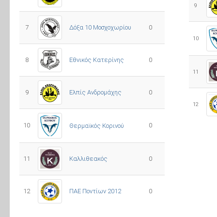
9
7
Δόξα 10 Μοσχοχωρίου
0
10
8
Εθνικός Κατερίνης
0
11
Ελπίς Ανδρομάχης
9
0
12
10
0
Θερμαϊκός Κορινού
11
Καλλιθεακός
0
12
ΠΑΕ Ποντίων 2012
0