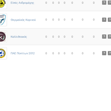
Ελπίς Ανδρομάχης
0
0
0
0
0
0
0
?
?
0
0
0
0
0
0
0
Θερμαϊκός Κορινού
?
?
Καλλιθεακός
0
0
0
0
0
0
0
?
?
ΠΑΕ Ποντίων 2012
0
0
0
0
0
0
0
?
?