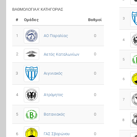
ΒΑΘΜΟΛΟΓΊΑ Α’ ΚΑΤΗΓΟΡΊΑΣ
3
#
Ομάδες
Βαθμοί
1
ΑΟ Παραλίας
0
4
2
0
Αετός Καταλωνίων
5
3
0
Αιγινιακός
6
4
Ατρόμητος
0
7
5
0
Βατανιακός
8
6
ΓΑΣ Σβορώνου
0