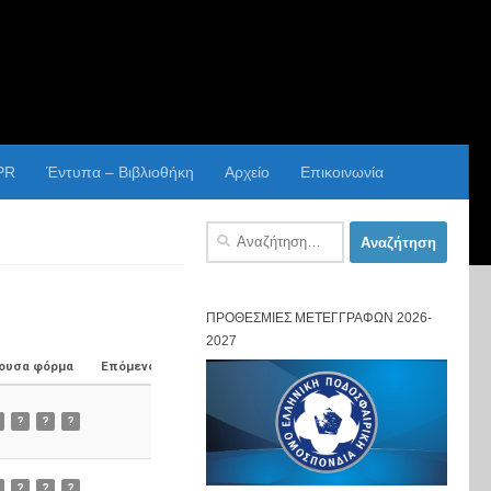
PR
Έντυπα – Βιβλιοθήκη
Αρχείο
Επικοινωνία
Αναζήτηση
για:
ΠΡΟΘΕΣΜΊΕΣ ΜΕΤΕΓΓΡΑΦΏΝ 2026-
2027
ουσα φόρμα
Επόμενος Αγώνας
?
?
?
?
?
?