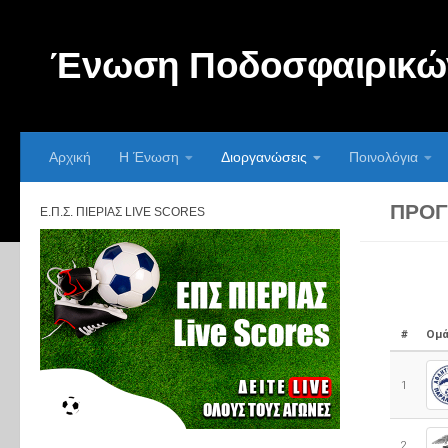
Skip to content
Ένωση Ποδοσφαιρικών
Αρχική
Η Ένωση
Διοργανώσεις
Ποινολόγια
ΠΡΌΓ
Ε.Π.Σ. ΠΙΕΡΊΑΣ LIVE SCORES
#
Ομά
1
2