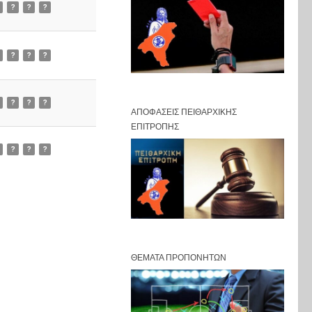
?
?
?
?
?
?
?
?
?
ΑΠΟΦΆΣΕΙΣ ΠΕΙΘΑΡΧΙΚΉΣ
ΕΠΙΤΡΟΠΉΣ
?
?
?
ΘΈΜΑΤΑ ΠΡΟΠΟΝΗΤΏΝ