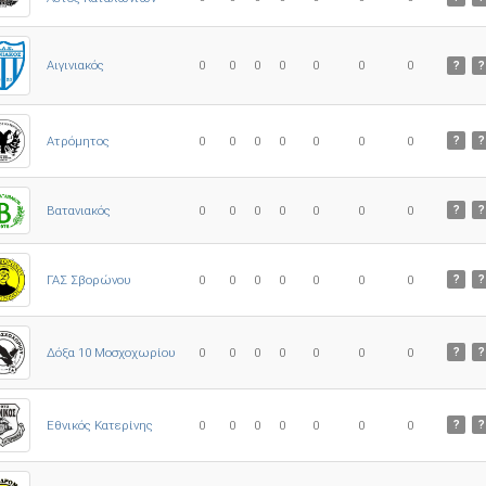
0
0
0
0
0
0
0
Αιγινιακός
?
?
Ατρόμητος
0
0
0
0
0
0
0
?
?
0
0
0
0
0
0
0
Βατανιακός
?
?
ΓΑΣ Σβορώνου
0
0
0
0
0
0
0
?
?
Δόξα 10 Μοσχοχωρίου
0
0
0
0
0
0
0
?
?
Εθνικός Κατερίνης
0
0
0
0
0
0
0
?
?