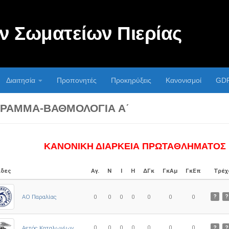
 Σωματείων Πιερίας
Διαιτησία
Προπονητές
Προκηρύξεις
Κανονισμοί
GD
ΡΑΜΜΑ-ΒΑΘΜΟΛΟΓΊΑ Α΄
ΚΑΝΟΝΙΚΗ ΔΙΑΡΚΕΙΑ ΠΡΩΤΑΘΛΗΜΑΤΟΣ
δες
Αγ.
Ν
Ι
Η
ΔΓκ
ΓκΑμ
ΓκΕπ
Τρέχ
ΑΟ Παραλίας
0
0
0
0
0
0
0
?
?
0
0
0
0
0
0
0
Αετός Καταλωνίων
?
?