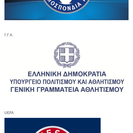
Γ.Γ.Α.
UEFA