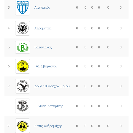
3
0
0
0
0
0
0
Αιγινιακός
4
Ατρόμητος
0
0
0
0
0
0
5
0
0
0
0
0
0
Βατανιακός
6
ΓΑΣ Σβορώνου
0
0
0
0
0
0
7
Δόξα 10 Μοσχοχωρίου
0
0
0
0
0
0
8
Εθνικός Κατερίνης
0
0
0
0
0
0
Ελπίς Ανδρομάχης
9
0
0
0
0
0
0