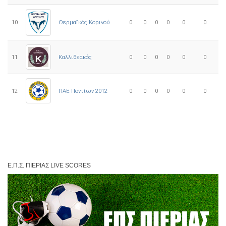
10
0
0
0
0
0
0
Θερμαϊκός Κορινού
11
Καλλιθεακός
0
0
0
0
0
0
12
ΠΑΕ Ποντίων 2012
0
0
0
0
0
0
Ε.Π.Σ. ΠΙΕΡΊΑΣ LIVE SCORES