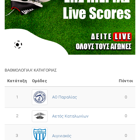
ΒΑΘΜΟΛΟΓΊΑ Α’ ΚΑΤΗΓΟΡΊΑΣ
Κατάταξη
Ομάδες
Πόντοι
1
ΑΟ Παραλίας
0
2
0
Αετός Καταλωνίων
3
0
Αιγινιακός