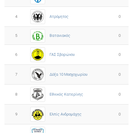
4
Ατρόμητος
0
5
0
Βατανιακός
6
ΓΑΣ Σβορώνου
0
7
Δόξα 10 Μοσχοχωρίου
0
8
Εθνικός Κατερίνης
0
Ελπίς Ανδρομάχης
9
0