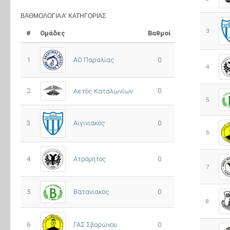
ΒΑΘΜΟΛΟΓΊΑ Α’ ΚΑΤΗΓΟΡΊΑΣ
3
#
Ομάδες
Βαθμοί
1
ΑΟ Παραλίας
0
4
2
0
Αετός Καταλωνίων
5
3
0
Αιγινιακός
6
4
Ατρόμητος
0
7
5
0
Βατανιακός
8
6
ΓΑΣ Σβορώνου
0