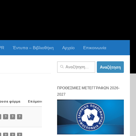
PR
Έντυπα – Βιβλιοθήκη
Αρχείο
Επικοινωνία
Αναζήτηση
για:
ΠΡΟΘΕΣΜΊΕΣ ΜΕΤΕΓΓΡΑΦΏΝ 2026-
2027
ουσα φόρμα
Επόμενος Αγώνας
?
?
?
?
?
?