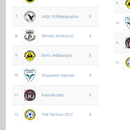
9
7
Δόξα 10 Μοσχοχωρίου
0
10
8
Εθνικός Κατερίνης
0
11
Ελπίς Ανδρομάχης
9
0
12
10
0
Θερμαϊκός Κορινού
11
Καλλιθεακός
0
12
ΠΑΕ Ποντίων 2012
0