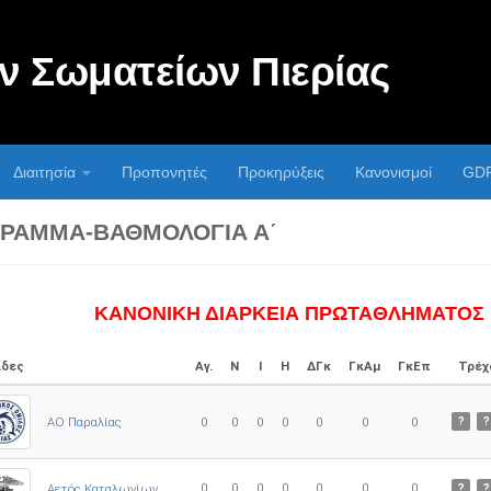
 Σωματείων Πιερίας
Διαιτησία
Προπονητές
Προκηρύξεις
Κανονισμοί
GD
ΡΑΜΜΑ-ΒΑΘΜΟΛΟΓΊΑ Α΄
ΚΑΝΟΝΙΚΗ ΔΙΑΡΚΕΙΑ ΠΡΩΤΑΘΛΗΜΑΤΟΣ
δες
Αγ.
Ν
Ι
Η
ΔΓκ
ΓκΑμ
ΓκΕπ
Τρέχ
ΑΟ Παραλίας
0
0
0
0
0
0
0
?
?
0
0
0
0
0
0
0
Αετός Καταλωνίων
?
?