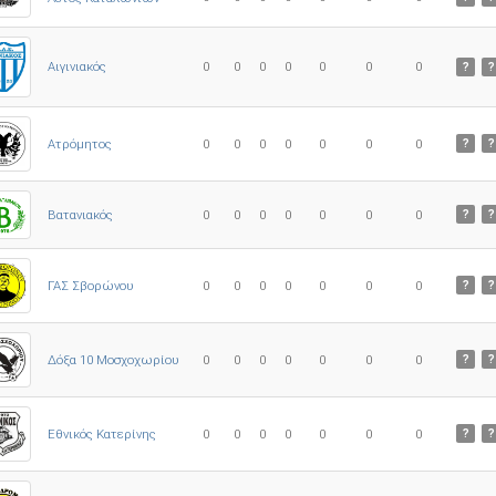
0
0
0
0
0
0
0
Αιγινιακός
?
?
Ατρόμητος
0
0
0
0
0
0
0
?
?
0
0
0
0
0
0
0
Βατανιακός
?
?
ΓΑΣ Σβορώνου
0
0
0
0
0
0
0
?
?
Δόξα 10 Μοσχοχωρίου
0
0
0
0
0
0
0
?
?
Εθνικός Κατερίνης
0
0
0
0
0
0
0
?
?