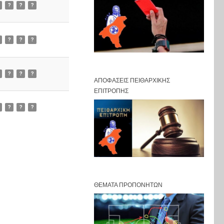
?
?
?
?
?
?
?
?
?
ΑΠΟΦΆΣΕΙΣ ΠΕΙΘΑΡΧΙΚΉΣ
ΕΠΙΤΡΟΠΉΣ
?
?
?
ΘΈΜΑΤΑ ΠΡΟΠΟΝΗΤΏΝ