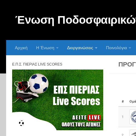
Skip to content
Ένωση Ποδοσφαιρικών
Αρχική
Η Ένωση
Διοργανώσεις
Ποινολόγια
ΠΡΌΓ
Ε.Π.Σ. ΠΙΕΡΊΑΣ LIVE SCORES
#
Ομά
1
2