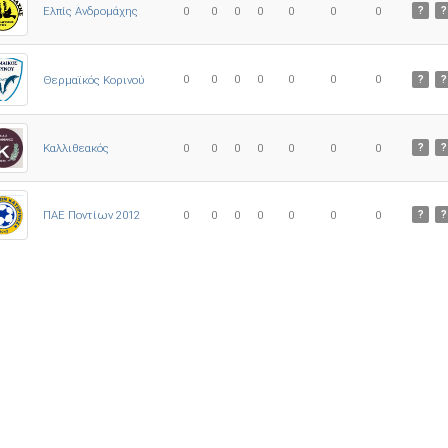
Ελπίς Ανδρομάχης
0
0
0
0
0
0
0
?
?
0
0
0
0
0
0
0
Θερμαϊκός Κορινού
?
?
Καλλιθεακός
0
0
0
0
0
0
0
?
?
ΠΑΕ Ποντίων 2012
0
0
0
0
0
0
0
?
?