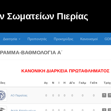
 Σωματείων Πιερίας
Διαιτησία
Προπονητές
Προκηρύξεις
Κανονισμοί
GD
ΡΑΜΜΑ-ΒΑΘΜΟΛΟΓΊΑ Α΄
ΚΑΝΟΝΙΚΗ ΔΙΑΡΚΕΙΑ ΠΡΩΤΑΘΛΗΜΑΤΟΣ
δες
Αγ.
Ν
Ι
Η
ΔΓκ
ΓκΑμ
ΓκΕπ
Τρέχ
ΑΟ Παραλίας
0
0
0
0
0
0
0
?
?
0
0
0
0
0
0
0
Αετός Καταλωνίων
?
?