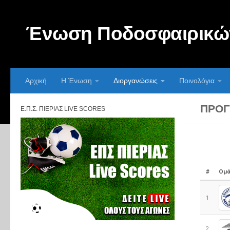
Skip to content
Ένωση Ποδοσφαιρικών
Αρχική
Η Ένωση
Διοργανώσεις
Ποινολόγια
ΠΡΌΓ
Ε.Π.Σ. ΠΙΕΡΊΑΣ LIVE SCORES
#
Ομά
1
2