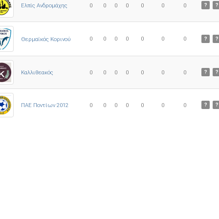
Ελπίς Ανδρομάχης
0
0
0
0
0
0
0
?
?
0
0
0
0
0
0
0
Θερμαϊκός Κορινού
?
?
Καλλιθεακός
0
0
0
0
0
0
0
?
?
ΠΑΕ Ποντίων 2012
0
0
0
0
0
0
0
?
?