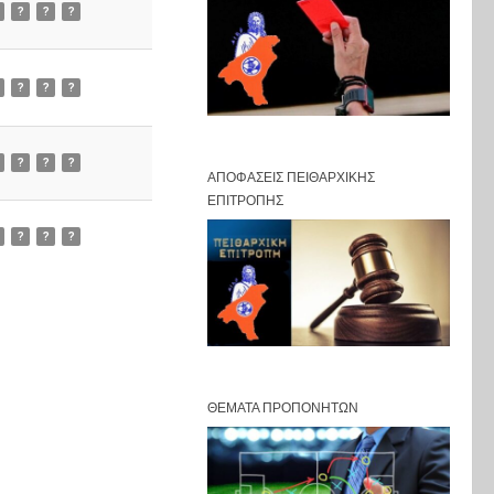
?
?
?
?
?
?
?
?
?
ΑΠΟΦΆΣΕΙΣ ΠΕΙΘΑΡΧΙΚΉΣ
ΕΠΙΤΡΟΠΉΣ
?
?
?
ΘΈΜΑΤΑ ΠΡΟΠΟΝΗΤΏΝ