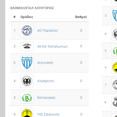
ΒΑΘΜΟΛΟΓΊΑ Α’ ΚΑΤΗΓΟΡΊΑΣ
3
#
Ομάδες
Βαθμοί
1
ΑΟ Παραλίας
0
4
2
0
Αετός Καταλωνίων
5
3
0
Αιγινιακός
6
4
Ατρόμητος
0
7
5
0
Βατανιακός
8
6
ΓΑΣ Σβορώνου
0