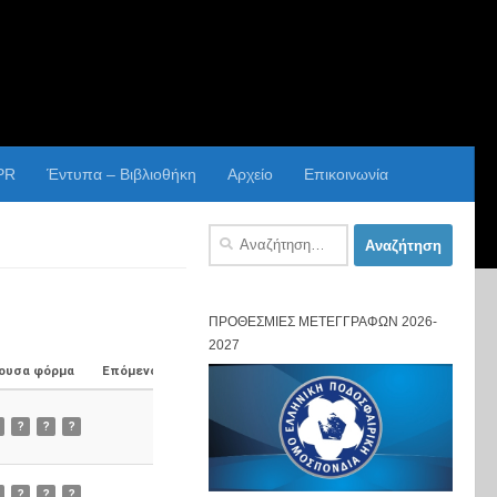
PR
Έντυπα – Βιβλιοθήκη
Αρχείο
Επικοινωνία
Αναζήτηση
για:
ΠΡΟΘΕΣΜΊΕΣ ΜΕΤΕΓΓΡΑΦΏΝ 2026-
2027
ουσα φόρμα
Επόμενος Αγώνας
?
?
?
?
?
?