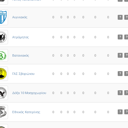
0
0
0
0
0
0
0
Αιγινιακός
?
?
Ατρόμητος
0
0
0
0
0
0
0
?
?
0
0
0
0
0
0
0
Βατανιακός
?
?
ΓΑΣ Σβορώνου
0
0
0
0
0
0
0
?
?
Δόξα 10 Μοσχοχωρίου
0
0
0
0
0
0
0
?
?
Εθνικός Κατερίνης
0
0
0
0
0
0
0
?
?