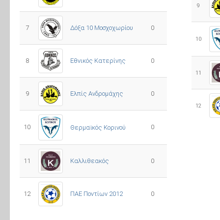
9
7
Δόξα 10 Μοσχοχωρίου
0
10
8
Εθνικός Κατερίνης
0
11
Ελπίς Ανδρομάχης
9
0
12
10
0
Θερμαϊκός Κορινού
11
Καλλιθεακός
0
12
ΠΑΕ Ποντίων 2012
0