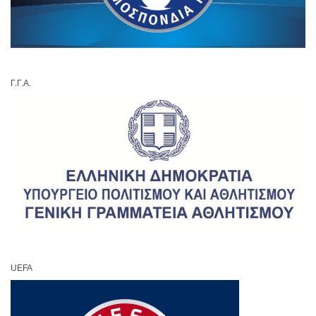
Γ.Γ.Α.
UEFA