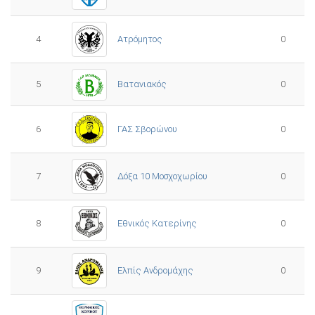
4
Ατρόμητος
0
5
0
Βατανιακός
6
ΓΑΣ Σβορώνου
0
7
Δόξα 10 Μοσχοχωρίου
0
8
Εθνικός Κατερίνης
0
Ελπίς Ανδρομάχης
9
0