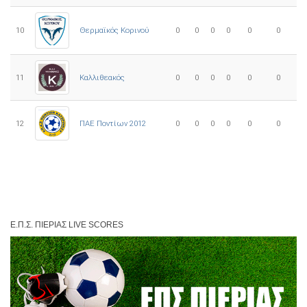
10
0
0
0
0
0
0
Θερμαϊκός Κορινού
11
Καλλιθεακός
0
0
0
0
0
0
12
ΠΑΕ Ποντίων 2012
0
0
0
0
0
0
Ε.Π.Σ. ΠΙΕΡΊΑΣ LIVE SCORES