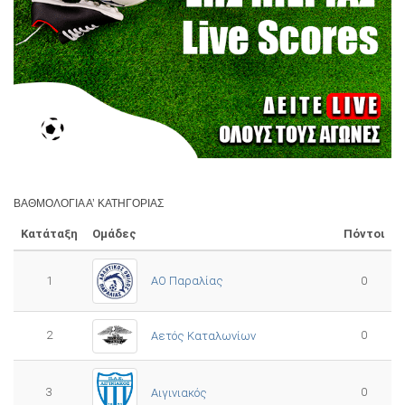
ΒΑΘΜΟΛΟΓΊΑ Α’ ΚΑΤΗΓΟΡΊΑΣ
Κατάταξη
Ομάδες
Πόντοι
1
ΑΟ Παραλίας
0
2
0
Αετός Καταλωνίων
3
0
Αιγινιακός