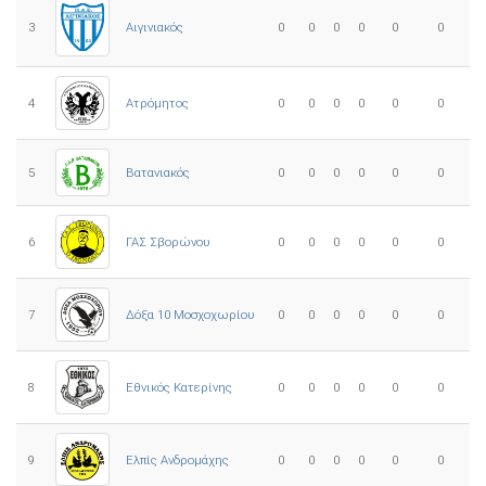
3
0
0
0
0
0
0
Αιγινιακός
4
Ατρόμητος
0
0
0
0
0
0
5
0
0
0
0
0
0
Βατανιακός
6
ΓΑΣ Σβορώνου
0
0
0
0
0
0
7
Δόξα 10 Μοσχοχωρίου
0
0
0
0
0
0
8
Εθνικός Κατερίνης
0
0
0
0
0
0
Ελπίς Ανδρομάχης
9
0
0
0
0
0
0