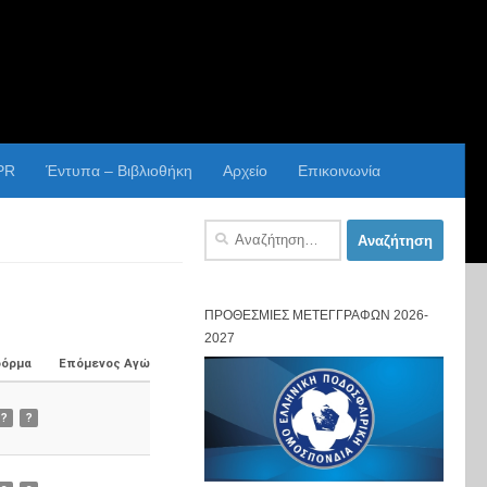
PR
Έντυπα – Βιβλιοθήκη
Αρχείο
Επικοινωνία
Αναζήτηση
για:
ΠΡΟΘΕΣΜΊΕΣ ΜΕΤΕΓΓΡΑΦΏΝ 2026-
2027
φόρμα
Επόμενος Αγώνας
?
?