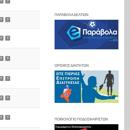
?
?
ΠΑΡΆΒΟΛΑ ΔΕΛΤΊΩΝ
?
?
?
?
?
?
ΟΡΙΣΜΌΣ ΔΙΑΙΤΗΤΏΝ
?
?
?
?
?
?
ΠΟΙΝΟΛΌΓΙΟ ΠΟΔΟΣΦΑΙΡΙΣΤΏΝ