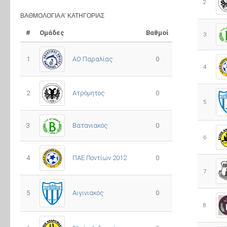
2
ΒΑΘΜΟΛΟΓΊΑ Α’ ΚΑΤΗΓΟΡΊΑΣ
#
Ομάδες
Βαθμοί
3
1
ΑΟ Παραλίας
0
4
2
Ατρόμητος
0
5
3
0
Βατανιακός
6
4
ΠΑΕ Ποντίων 2012
0
7
5
0
Αιγινιακός
8