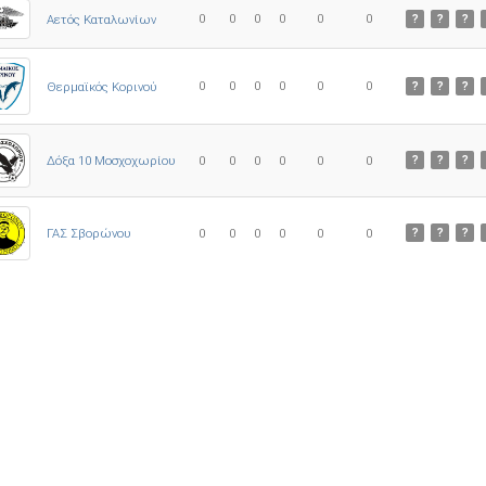
0
0
0
0
0
0
Αετός Καταλωνίων
?
?
?
0
0
0
0
0
0
Θερμαϊκός Κορινού
?
?
?
Δόξα 10 Μοσχοχωρίου
0
0
0
0
0
0
?
?
?
ΓΑΣ Σβορώνου
0
0
0
0
0
0
?
?
?