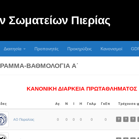
 Σωματείων Πιερίας
Διαιτησία
Προπονητές
Προκηρύξεις
Κανονισμοί
GD
ΡΑΜΜΑ-ΒΑΘΜΟΛΟΓΊΑ Α΄
ΚΑΝΟΝΙΚΗ ΔΙΑΡΚΕΙΑ ΠΡΩΤΑΘΛΗΜΑΤΟΣ
δες
Αγ.
Ν
Ι
Η
ΓκΑμ
ΓκΕπ
Τρέχουσα 
ΑΟ Παραλίας
0
0
0
0
0
0
?
?
?