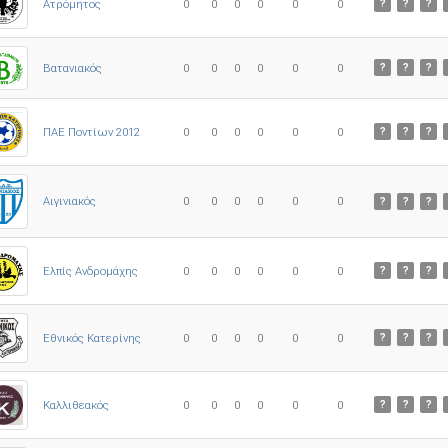
Ατρόμητος
0
0
0
0
0
0
?
?
?
0
0
0
0
0
0
Βατανιακός
?
?
?
ΠΑΕ Ποντίων 2012
0
0
0
0
0
0
?
?
?
0
0
0
0
0
0
Αιγινιακός
?
?
?
Ελπίς Ανδρομάχης
0
0
0
0
0
0
?
?
?
Εθνικός Κατερίνης
0
0
0
0
0
0
?
?
?
Καλλιθεακός
0
0
0
0
0
0
?
?
?