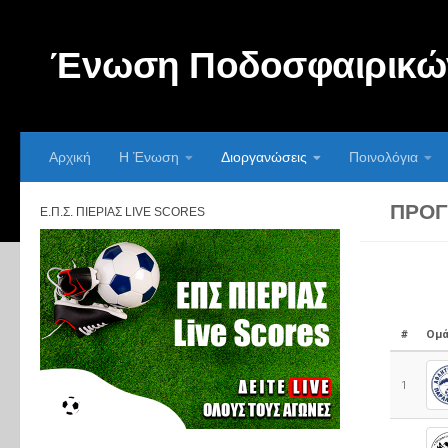
Skip to content
Ένωση Ποδοσφαιρικών
Αρχική
Η Ένωση
Διοργανώσεις
Ποινολόγια
ΠΡΌΓ
Ε.Π.Σ. ΠΙΕΡΊΑΣ LIVE SCORES
#
Ομά
1