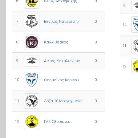
Ελπίς Ανδρομάχης
6
0
9
7
Εθνικός Κατερίνης
0
10
8
Καλλιθεακός
0
11
9
0
Αετός Καταλωνίων
12
10
0
Θερμαϊκός Κορινού
11
Δόξα 10 Μοσχοχωρίου
0
12
ΓΑΣ Σβορώνου
0