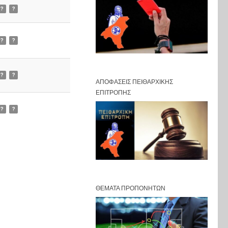
?
?
?
?
?
?
ΑΠΟΦΆΣΕΙΣ ΠΕΙΘΑΡΧΙΚΉΣ
ΕΠΙΤΡΟΠΉΣ
?
?
ΘΈΜΑΤΑ ΠΡΟΠΟΝΗΤΏΝ