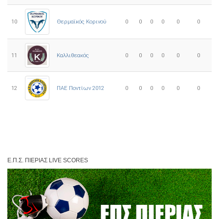
10
0
0
0
0
0
0
Θερμαϊκός Κορινού
11
Καλλιθεακός
0
0
0
0
0
0
12
ΠΑΕ Ποντίων 2012
0
0
0
0
0
0
Ε.Π.Σ. ΠΙΕΡΊΑΣ LIVE SCORES