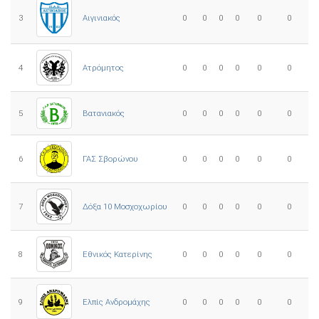
3
0
0
0
0
0
0
Αιγινιακός
4
Ατρόμητος
0
0
0
0
0
0
5
0
0
0
0
0
0
Βατανιακός
6
ΓΑΣ Σβορώνου
0
0
0
0
0
0
7
Δόξα 10 Μοσχοχωρίου
0
0
0
0
0
0
8
Εθνικός Κατερίνης
0
0
0
0
0
0
Ελπίς Ανδρομάχης
9
0
0
0
0
0
0