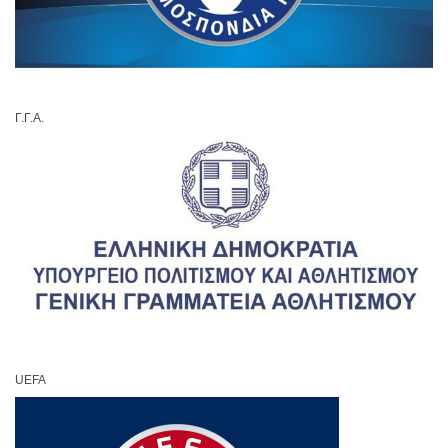
Γ.Γ.Α.
UEFA