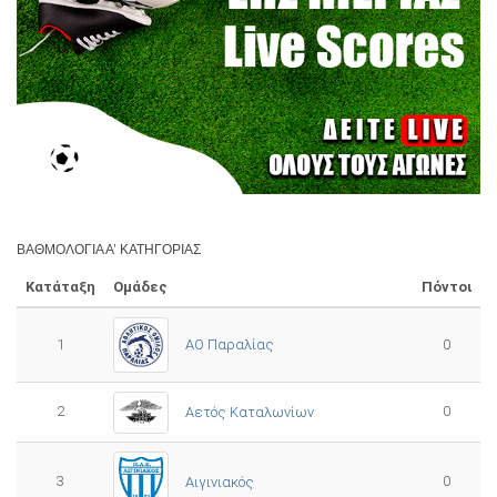
ΒΑΘΜΟΛΟΓΊΑ Α’ ΚΑΤΗΓΟΡΊΑΣ
Κατάταξη
Ομάδες
Πόντοι
1
ΑΟ Παραλίας
0
2
0
Αετός Καταλωνίων
3
0
Αιγινιακός