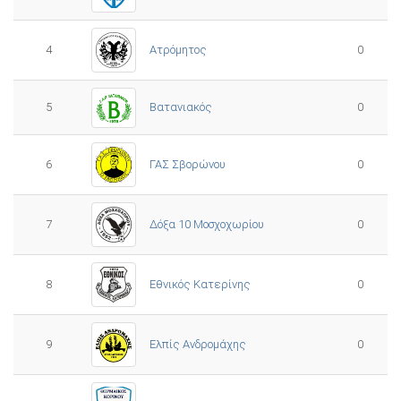
4
Ατρόμητος
0
5
0
Βατανιακός
6
ΓΑΣ Σβορώνου
0
7
Δόξα 10 Μοσχοχωρίου
0
8
Εθνικός Κατερίνης
0
Ελπίς Ανδρομάχης
9
0