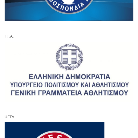
Γ.Γ.Α.
UEFA