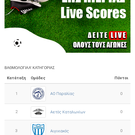
ΒΑΘΜΟΛΟΓΊΑ Α’ ΚΑΤΗΓΟΡΊΑΣ
Κατάταξη
Ομάδες
Πόντοι
1
ΑΟ Παραλίας
0
2
0
Αετός Καταλωνίων
3
0
Αιγινιακός