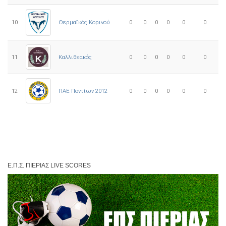
10
0
0
0
0
0
0
Θερμαϊκός Κορινού
11
Καλλιθεακός
0
0
0
0
0
0
12
ΠΑΕ Ποντίων 2012
0
0
0
0
0
0
Ε.Π.Σ. ΠΙΕΡΊΑΣ LIVE SCORES