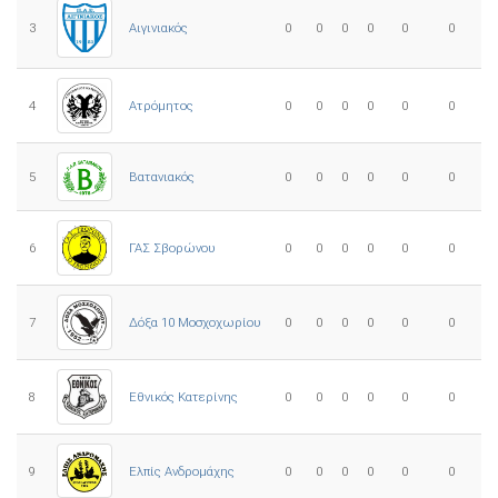
3
0
0
0
0
0
0
Αιγινιακός
4
Ατρόμητος
0
0
0
0
0
0
5
0
0
0
0
0
0
Βατανιακός
6
ΓΑΣ Σβορώνου
0
0
0
0
0
0
7
Δόξα 10 Μοσχοχωρίου
0
0
0
0
0
0
8
Εθνικός Κατερίνης
0
0
0
0
0
0
Ελπίς Ανδρομάχης
9
0
0
0
0
0
0