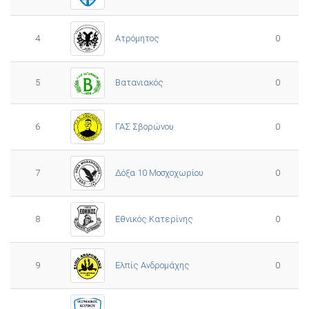
4
Ατρόμητος
0
5
0
Βατανιακός
6
ΓΑΣ Σβορώνου
0
7
Δόξα 10 Μοσχοχωρίου
0
8
Εθνικός Κατερίνης
0
Ελπίς Ανδρομάχης
9
0