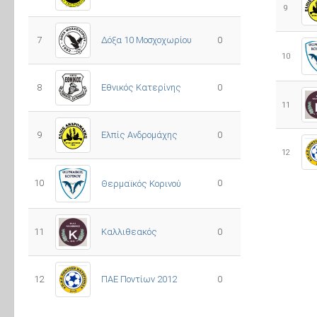
9
7
Δόξα 10 Μοσχοχωρίου
0
10
8
Εθνικός Κατερίνης
0
11
Ελπίς Ανδρομάχης
9
0
12
10
0
Θερμαϊκός Κορινού
11
Καλλιθεακός
0
12
ΠΑΕ Ποντίων 2012
0