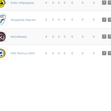
Ελπίς Ανδρομάχης
0
0
0
0
0
0
0
?
?
0
0
0
0
0
0
0
Θερμαϊκός Κορινού
?
?
Καλλιθεακός
0
0
0
0
0
0
0
?
?
ΠΑΕ Ποντίων 2012
0
0
0
0
0
0
0
?
?