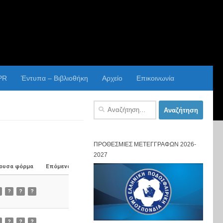
PR
Έντυπα – Βιβλιοθήκη
Αρχείο
Επικοινωνία
Αναζήτηση
για:
ΠΡΟΘΕΣΜΊΕΣ ΜΕΤΕΓΓΡΑΦΏΝ 2026-
2027
ουσα φόρμα
Επόμενος Αγώνας
?
?
?
?
?
?