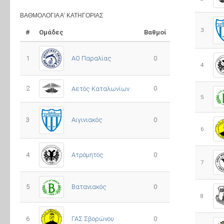
ΒΑΘΜΟΛΟΓΊΑ Α’ ΚΑΤΗΓΟΡΊΑΣ
3
#
Ομάδες
Βαθμοί
1
ΑΟ Παραλίας
0
4
2
0
Αετός Καταλωνίων
5
3
0
Αιγινιακός
6
4
Ατρόμητος
0
7
5
0
Βατανιακός
8
6
ΓΑΣ Σβορώνου
0