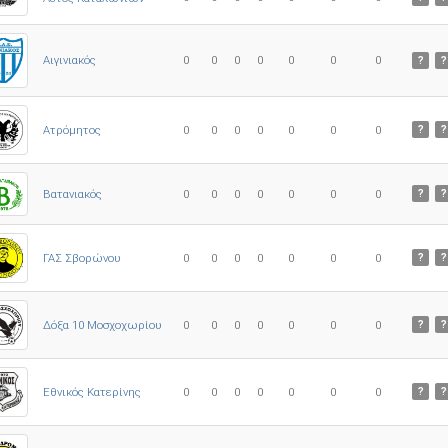
0
0
0
0
0
0
0
Αιγινιακός
?
?
Ατρόμητος
0
0
0
0
0
0
0
?
?
0
0
0
0
0
0
0
Βατανιακός
?
?
ΓΑΣ Σβορώνου
0
0
0
0
0
0
0
?
?
Δόξα 10 Μοσχοχωρίου
0
0
0
0
0
0
0
?
?
Εθνικός Κατερίνης
0
0
0
0
0
0
0
?
?