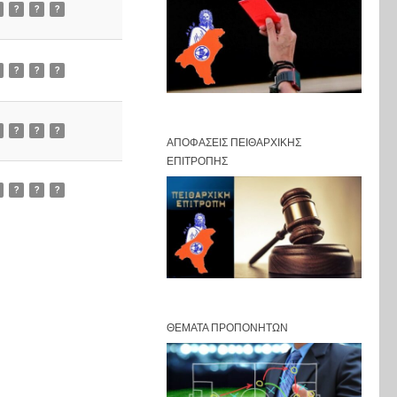
?
?
?
?
?
?
?
?
?
ΑΠΟΦΆΣΕΙΣ ΠΕΙΘΑΡΧΙΚΉΣ
ΕΠΙΤΡΟΠΉΣ
?
?
?
ΘΈΜΑΤΑ ΠΡΟΠΟΝΗΤΏΝ