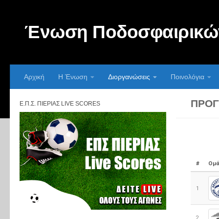
Skip to content
Ένωση Ποδοσφαιρικών
Αρχική
Η Ένωση
Διοργανώσεις
Ποινολόγια
ΠΡΌΓ
Ε.Π.Σ. ΠΙΕΡΊΑΣ LIVE SCORES
#
Ομά
1
2