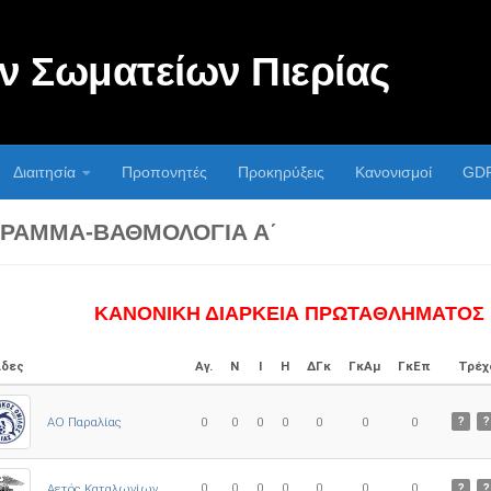
 Σωματείων Πιερίας
Διαιτησία
Προπονητές
Προκηρύξεις
Κανονισμοί
GD
ΡΑΜΜΑ-ΒΑΘΜΟΛΟΓΊΑ Α΄
ΚΑΝΟΝΙΚΗ ΔΙΑΡΚΕΙΑ ΠΡΩΤΑΘΛΗΜΑΤΟΣ
δες
Αγ.
Ν
Ι
Η
ΔΓκ
ΓκΑμ
ΓκΕπ
Τρέχ
ΑΟ Παραλίας
0
0
0
0
0
0
0
?
?
0
0
0
0
0
0
0
Αετός Καταλωνίων
?
?