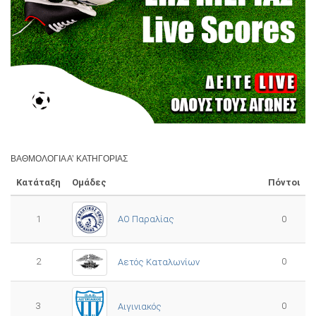
ΒΑΘΜΟΛΟΓΊΑ Α’ ΚΑΤΗΓΟΡΊΑΣ
Κατάταξη
Ομάδες
Πόντοι
1
ΑΟ Παραλίας
0
2
0
Αετός Καταλωνίων
3
0
Αιγινιακός