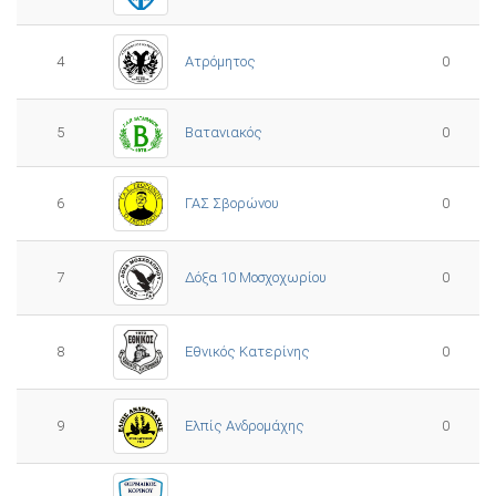
4
Ατρόμητος
0
5
0
Βατανιακός
6
ΓΑΣ Σβορώνου
0
7
Δόξα 10 Μοσχοχωρίου
0
8
Εθνικός Κατερίνης
0
Ελπίς Ανδρομάχης
9
0