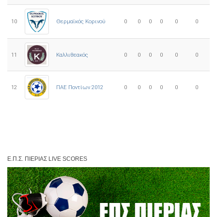
10
0
0
0
0
0
0
Θερμαϊκός Κορινού
11
Καλλιθεακός
0
0
0
0
0
0
12
ΠΑΕ Ποντίων 2012
0
0
0
0
0
0
Ε.Π.Σ. ΠΙΕΡΊΑΣ LIVE SCORES