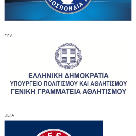
Γ.Γ.Α.
UEFA