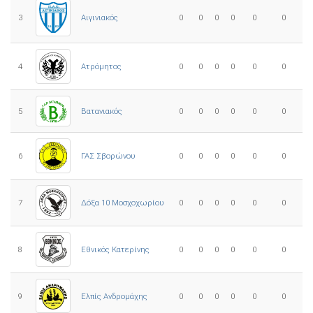
3
0
0
0
0
0
0
Αιγινιακός
4
Ατρόμητος
0
0
0
0
0
0
5
0
0
0
0
0
0
Βατανιακός
6
ΓΑΣ Σβορώνου
0
0
0
0
0
0
7
Δόξα 10 Μοσχοχωρίου
0
0
0
0
0
0
8
Εθνικός Κατερίνης
0
0
0
0
0
0
Ελπίς Ανδρομάχης
9
0
0
0
0
0
0