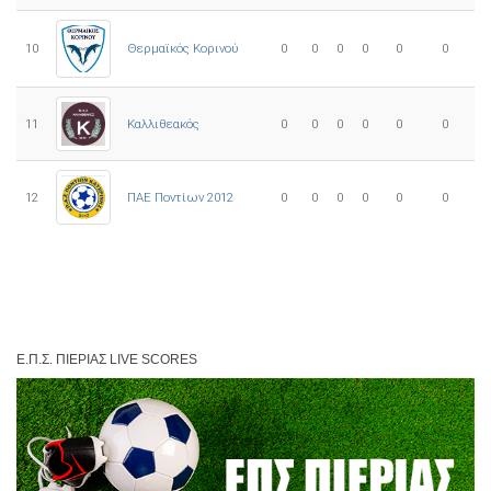
10
0
0
0
0
0
0
Θερμαϊκός Κορινού
11
Καλλιθεακός
0
0
0
0
0
0
12
ΠΑΕ Ποντίων 2012
0
0
0
0
0
0
Ε.Π.Σ. ΠΙΕΡΊΑΣ LIVE SCORES