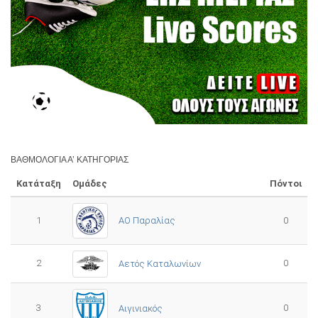
ΒΑΘΜΟΛΟΓΊΑ Α’ ΚΑΤΗΓΟΡΊΑΣ
Κατάταξη
Ομάδες
Πόντοι
1
ΑΟ Παραλίας
0
2
0
Αετός Καταλωνίων
3
0
Αιγινιακός