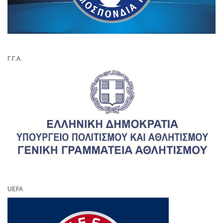
Γ.Γ.Α.
UEFA