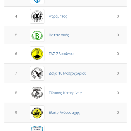
4
Ατρόμητος
0
5
0
Βατανιακός
6
ΓΑΣ Σβορώνου
0
7
Δόξα 10 Μοσχοχωρίου
0
8
Εθνικός Κατερίνης
0
Ελπίς Ανδρομάχης
9
0