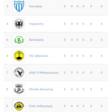
3
0
0
0
0
0
0
Αιγινιακός
4
Ατρόμητος
0
0
0
0
0
0
5
0
0
0
0
0
0
Βατανιακός
6
ΓΑΣ Σβορώνου
0
0
0
0
0
0
7
Δόξα 10 Μοσχοχωρίου
0
0
0
0
0
0
8
Εθνικός Κατερίνης
0
0
0
0
0
0
Ελπίς Ανδρομάχης
9
0
0
0
0
0
0