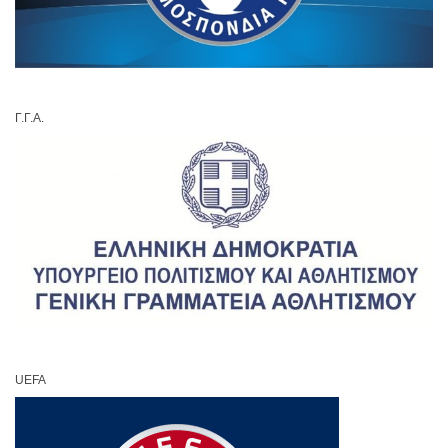
Γ.Γ.Α.
UEFA