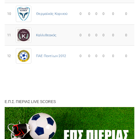
10
0
0
0
0
0
0
Θερμαϊκός Κορινού
11
Καλλιθεακός
0
0
0
0
0
0
12
ΠΑΕ Ποντίων 2012
0
0
0
0
0
0
Ε.Π.Σ. ΠΙΕΡΊΑΣ LIVE SCORES