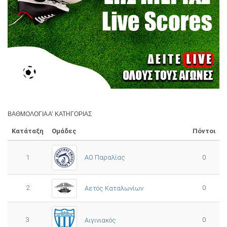
ΒΑΘΜΟΛΟΓΊΑ Α’ ΚΑΤΗΓΟΡΊΑΣ
Κατάταξη
Ομάδες
Πόντοι
1
ΑΟ Παραλίας
0
2
0
Αετός Καταλωνίων
3
0
Αιγινιακός