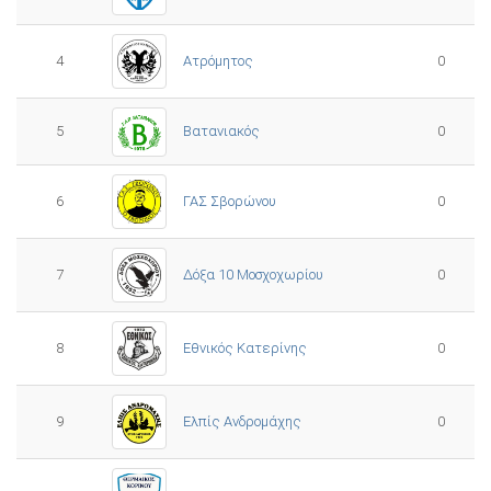
4
Ατρόμητος
0
5
0
Βατανιακός
6
ΓΑΣ Σβορώνου
0
7
Δόξα 10 Μοσχοχωρίου
0
8
Εθνικός Κατερίνης
0
Ελπίς Ανδρομάχης
9
0