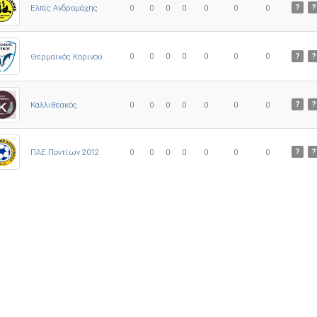
Ελπίς Ανδρομάχης
0
0
0
0
0
0
0
?
?
0
0
0
0
0
0
0
Θερμαϊκός Κορινού
?
?
Καλλιθεακός
0
0
0
0
0
0
0
?
?
ΠΑΕ Ποντίων 2012
0
0
0
0
0
0
0
?
?