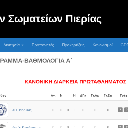
 Σωματείων Πιερίας
Διαιτησία
Προπονητές
Προκηρύξεις
Κανονισμοί
GD
ΡΑΜΜΑ-ΒΑΘΜΟΛΟΓΊΑ Α΄
ΚΑΝΟΝΙΚΗ ΔΙΑΡΚΕΙΑ ΠΡΩΤΑΘΛΗΜΑΤΟΣ
δες
Αγ.
Ν
Ι
Η
ΔΓκ
ΓκΑμ
ΓκΕπ
Τρέχ
ΑΟ Παραλίας
0
0
0
0
0
0
0
?
?
0
0
0
0
0
0
0
Αετός Καταλωνίων
?
?