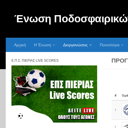
Skip to content
Ένωση Ποδοσφαιρικών
Αρχική
Η Ένωση
Διοργανώσεις
Ποινολόγια
ΠΡΌΓ
Ε.Π.Σ. ΠΙΕΡΊΑΣ LIVE SCORES
#
Ομά
1
2