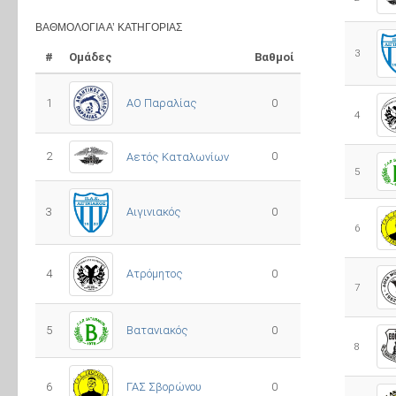
ΒΑΘΜΟΛΟΓΊΑ Α’ ΚΑΤΗΓΟΡΊΑΣ
3
#
Ομάδες
Βαθμοί
1
ΑΟ Παραλίας
0
4
2
0
Αετός Καταλωνίων
5
3
0
Αιγινιακός
6
4
Ατρόμητος
0
7
5
0
Βατανιακός
8
6
ΓΑΣ Σβορώνου
0