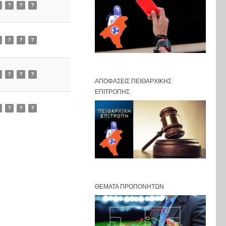
?
?
?
?
?
?
?
?
?
ΑΠΟΦΆΣΕΙΣ ΠΕΙΘΑΡΧΙΚΉΣ
ΕΠΙΤΡΟΠΉΣ
?
?
?
ΘΈΜΑΤΑ ΠΡΟΠΟΝΗΤΏΝ