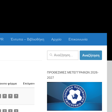
PR
Έντυπα – Βιβλιοθήκη
Αρχείο
Επικοινωνία
Αναζήτηση
για:
ΠΡΟΘΕΣΜΊΕΣ ΜΕΤΕΓΓΡΑΦΏΝ 2026-
2027
ουσα φόρμα
Επόμενος Αγώνας
?
?
?
?
?
?