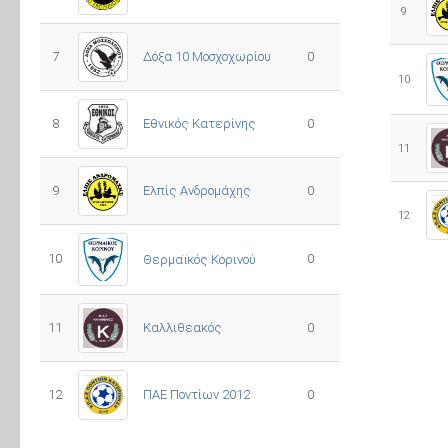
9
7
Δόξα 10 Μοσχοχωρίου
0
10
8
Εθνικός Κατερίνης
0
11
Ελπίς Ανδρομάχης
9
0
12
10
0
Θερμαϊκός Κορινού
11
Καλλιθεακός
0
12
ΠΑΕ Ποντίων 2012
0