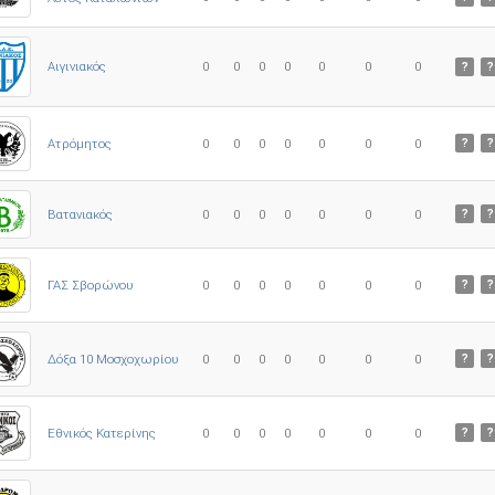
0
0
0
0
0
0
0
Αιγινιακός
?
?
Ατρόμητος
0
0
0
0
0
0
0
?
?
0
0
0
0
0
0
0
Βατανιακός
?
?
ΓΑΣ Σβορώνου
0
0
0
0
0
0
0
?
?
Δόξα 10 Μοσχοχωρίου
0
0
0
0
0
0
0
?
?
Εθνικός Κατερίνης
0
0
0
0
0
0
0
?
?