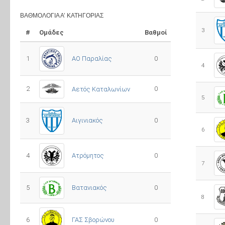
ΒΑΘΜΟΛΟΓΊΑ Α’ ΚΑΤΗΓΟΡΊΑΣ
3
#
Ομάδες
Βαθμοί
1
ΑΟ Παραλίας
0
4
2
0
Αετός Καταλωνίων
5
3
0
Αιγινιακός
6
4
Ατρόμητος
0
7
5
0
Βατανιακός
8
6
ΓΑΣ Σβορώνου
0