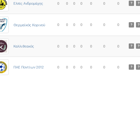
Ελπίς Ανδρομάχης
0
0
0
0
0
0
0
?
?
0
0
0
0
0
0
0
Θερμαϊκός Κορινού
?
?
Καλλιθεακός
0
0
0
0
0
0
0
?
?
ΠΑΕ Ποντίων 2012
0
0
0
0
0
0
0
?
?