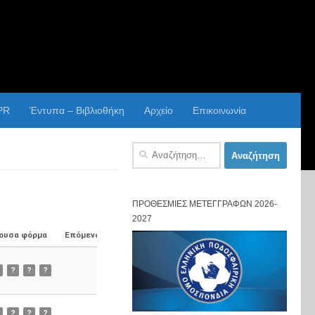
PR
Έντυπα – Βιβλιοθήκη
Αρχείο
Επικοινωνία
Αναζήτηση
για:
ΠΡΟΘΕΣΜΊΕΣ ΜΕΤΕΓΓΡΑΦΏΝ 2026-
2027
ουσα φόρμα
Επόμενος Αγώνας
?
?
?
?
?
?