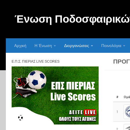
Skip to content
Ένωση Ποδοσφαιρικών
Αρχική
Η Ένωση
Διοργανώσεις
Ποινολόγια
ΠΡΌΓ
Ε.Π.Σ. ΠΙΕΡΊΑΣ LIVE SCORES
#
Ομά
1
2