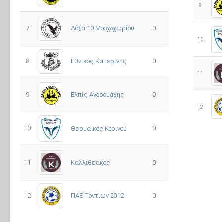
9
7
Δόξα 10 Μοσχοχωρίου
0
10
8
Εθνικός Κατερίνης
0
11
Ελπίς Ανδρομάχης
9
0
12
10
0
Θερμαϊκός Κορινού
11
Καλλιθεακός
0
12
ΠΑΕ Ποντίων 2012
0