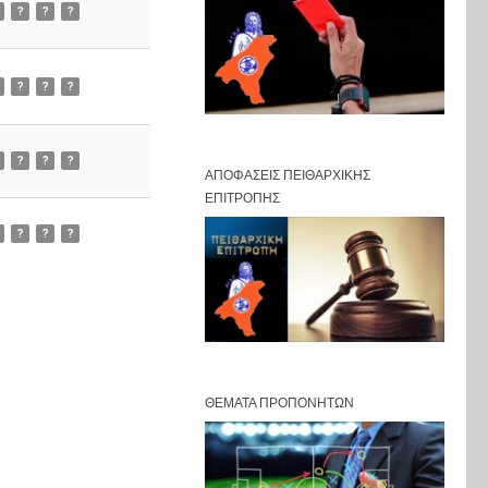
?
?
?
?
?
?
?
?
?
ΑΠΟΦΆΣΕΙΣ ΠΕΙΘΑΡΧΙΚΉΣ
ΕΠΙΤΡΟΠΉΣ
?
?
?
ΘΈΜΑΤΑ ΠΡΟΠΟΝΗΤΏΝ