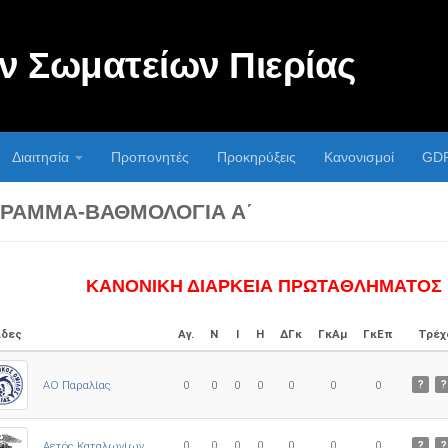
 Σωματείων Πιερίας
Διαιτησία
Προπονητές
Προκηρύξεις
Κανονισμοί
GD
ΡΑΜΜΑ-ΒΑΘΜΟΛΟΓΊΑ Α΄
ΚΑΝΟΝΙΚΗ ΔΙΑΡΚΕΙΑ ΠΡΩΤΑΘΛΗΜΑΤΟΣ
δες
Αγ.
Ν
Ι
Η
ΔΓκ
ΓκΑμ
ΓκΕπ
Τρέχ
ΑΟ Παραλίας
0
0
0
0
0
0
0
?
?
0
0
0
0
0
0
0
Αετός Καταλωνίων
?
?