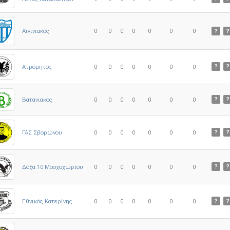
0
0
0
0
0
0
0
Αιγινιακός
?
?
Ατρόμητος
0
0
0
0
0
0
0
?
?
0
0
0
0
0
0
0
Βατανιακός
?
?
ΓΑΣ Σβορώνου
0
0
0
0
0
0
0
?
?
Δόξα 10 Μοσχοχωρίου
0
0
0
0
0
0
0
?
?
Εθνικός Κατερίνης
0
0
0
0
0
0
0
?
?