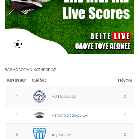
ΒΑΘΜΟΛΟΓΊΑ Α’ ΚΑΤΗΓΟΡΊΑΣ
Κατάταξη
Ομάδες
Πόντοι
1
ΑΟ Παραλίας
0
2
0
Αετός Καταλωνίων
3
0
Αιγινιακός