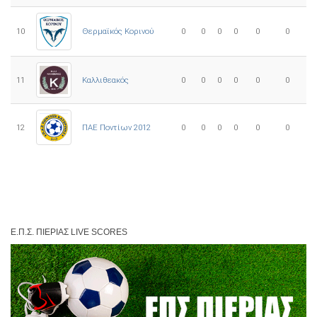
10
0
0
0
0
0
0
Θερμαϊκός Κορινού
11
Καλλιθεακός
0
0
0
0
0
0
12
ΠΑΕ Ποντίων 2012
0
0
0
0
0
0
Ε.Π.Σ. ΠΙΕΡΊΑΣ LIVE SCORES