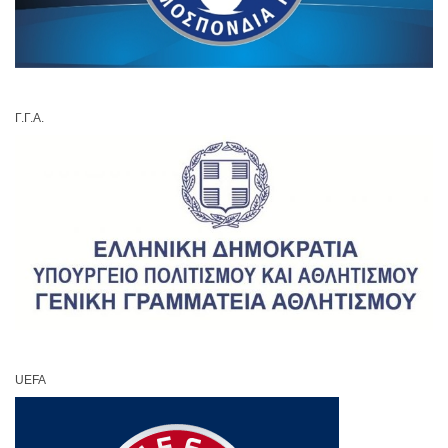
Γ.Γ.Α.
UEFA