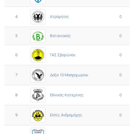
4
Ατρόμητος
0
5
0
Βατανιακός
6
ΓΑΣ Σβορώνου
0
7
Δόξα 10 Μοσχοχωρίου
0
8
Εθνικός Κατερίνης
0
Ελπίς Ανδρομάχης
9
0