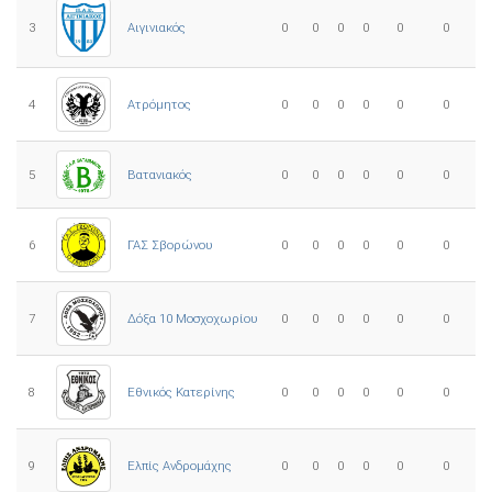
3
0
0
0
0
0
0
Αιγινιακός
4
Ατρόμητος
0
0
0
0
0
0
5
0
0
0
0
0
0
Βατανιακός
6
ΓΑΣ Σβορώνου
0
0
0
0
0
0
7
Δόξα 10 Μοσχοχωρίου
0
0
0
0
0
0
8
Εθνικός Κατερίνης
0
0
0
0
0
0
Ελπίς Ανδρομάχης
9
0
0
0
0
0
0