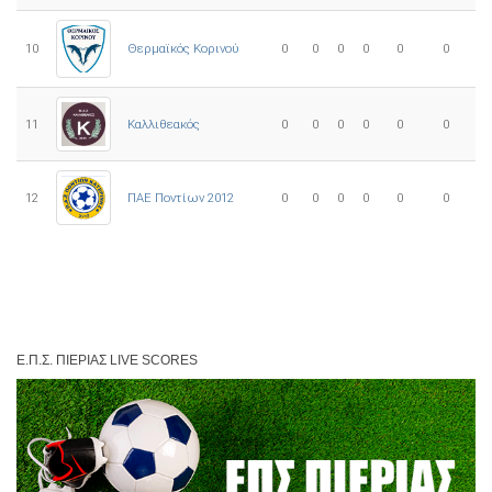
10
0
0
0
0
0
0
Θερμαϊκός Κορινού
11
Καλλιθεακός
0
0
0
0
0
0
12
ΠΑΕ Ποντίων 2012
0
0
0
0
0
0
Ε.Π.Σ. ΠΙΕΡΊΑΣ LIVE SCORES