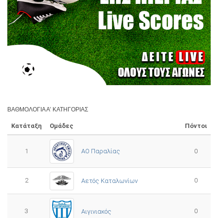
ΒΑΘΜΟΛΟΓΊΑ Α’ ΚΑΤΗΓΟΡΊΑΣ
Κατάταξη
Ομάδες
Πόντοι
1
ΑΟ Παραλίας
0
2
0
Αετός Καταλωνίων
3
0
Αιγινιακός