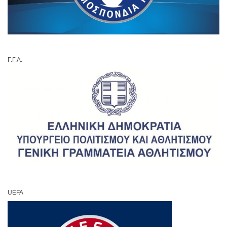
Γ.Γ.Α.
UEFA