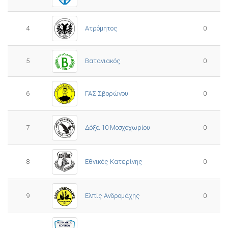
4
Ατρόμητος
0
5
0
Βατανιακός
6
ΓΑΣ Σβορώνου
0
7
Δόξα 10 Μοσχοχωρίου
0
8
Εθνικός Κατερίνης
0
Ελπίς Ανδρομάχης
9
0