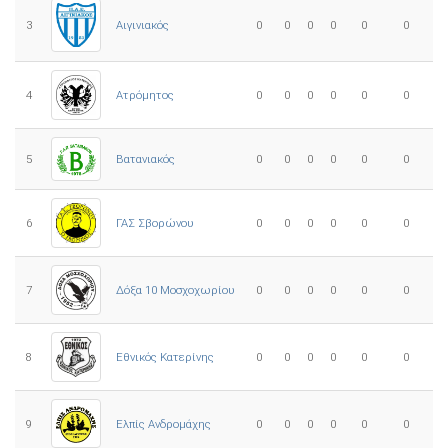
3
0
0
0
0
0
0
Αιγινιακός
4
Ατρόμητος
0
0
0
0
0
0
5
0
0
0
0
0
0
Βατανιακός
6
ΓΑΣ Σβορώνου
0
0
0
0
0
0
7
Δόξα 10 Μοσχοχωρίου
0
0
0
0
0
0
8
Εθνικός Κατερίνης
0
0
0
0
0
0
Ελπίς Ανδρομάχης
9
0
0
0
0
0
0