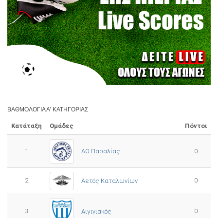
ΒΑΘΜΟΛΟΓΊΑ Α’ ΚΑΤΗΓΟΡΊΑΣ
Κατάταξη
Ομάδες
Πόντοι
1
ΑΟ Παραλίας
0
2
0
Αετός Καταλωνίων
3
0
Αιγινιακός