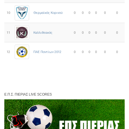
10
0
0
0
0
0
0
Θερμαϊκός Κορινού
11
Καλλιθεακός
0
0
0
0
0
0
12
ΠΑΕ Ποντίων 2012
0
0
0
0
0
0
Ε.Π.Σ. ΠΙΕΡΊΑΣ LIVE SCORES