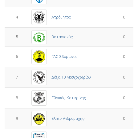
4
Ατρόμητος
0
5
0
Βατανιακός
6
ΓΑΣ Σβορώνου
0
7
Δόξα 10 Μοσχοχωρίου
0
8
Εθνικός Κατερίνης
0
Ελπίς Ανδρομάχης
9
0