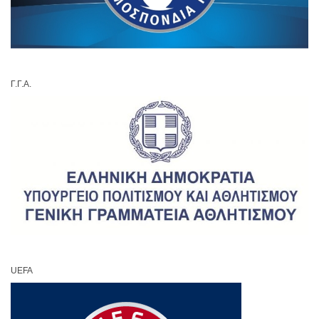
Γ.Γ.Α.
UEFA