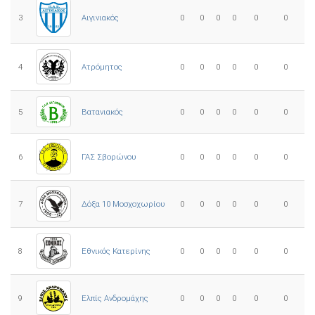
3
0
0
0
0
0
0
Αιγινιακός
4
Ατρόμητος
0
0
0
0
0
0
5
0
0
0
0
0
0
Βατανιακός
6
ΓΑΣ Σβορώνου
0
0
0
0
0
0
7
Δόξα 10 Μοσχοχωρίου
0
0
0
0
0
0
8
Εθνικός Κατερίνης
0
0
0
0
0
0
Ελπίς Ανδρομάχης
9
0
0
0
0
0
0