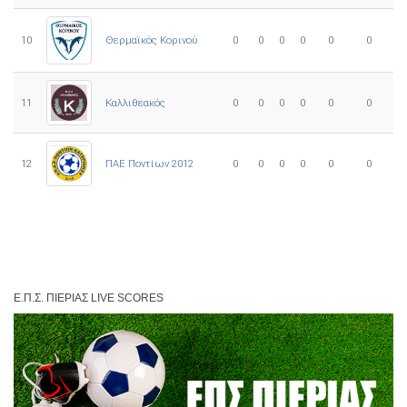
10
0
0
0
0
0
0
Θερμαϊκός Κορινού
11
Καλλιθεακός
0
0
0
0
0
0
12
ΠΑΕ Ποντίων 2012
0
0
0
0
0
0
Ε.Π.Σ. ΠΙΕΡΊΑΣ LIVE SCORES