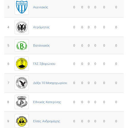
3
0
0
0
0
0
0
Αιγινιακός
4
Ατρόμητος
0
0
0
0
0
0
5
0
0
0
0
0
0
Βατανιακός
6
ΓΑΣ Σβορώνου
0
0
0
0
0
0
7
Δόξα 10 Μοσχοχωρίου
0
0
0
0
0
0
8
Εθνικός Κατερίνης
0
0
0
0
0
0
Ελπίς Ανδρομάχης
9
0
0
0
0
0
0