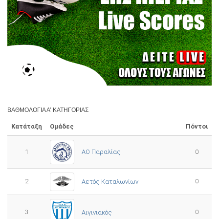
ΒΑΘΜΟΛΟΓΊΑ Α’ ΚΑΤΗΓΟΡΊΑΣ
Κατάταξη
Ομάδες
Πόντοι
1
ΑΟ Παραλίας
0
2
0
Αετός Καταλωνίων
3
0
Αιγινιακός