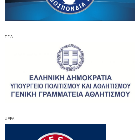
Γ.Γ.Α.
UEFA