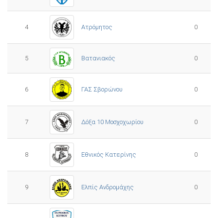
4
Ατρόμητος
0
5
0
Βατανιακός
6
ΓΑΣ Σβορώνου
0
7
Δόξα 10 Μοσχοχωρίου
0
8
Εθνικός Κατερίνης
0
Ελπίς Ανδρομάχης
9
0