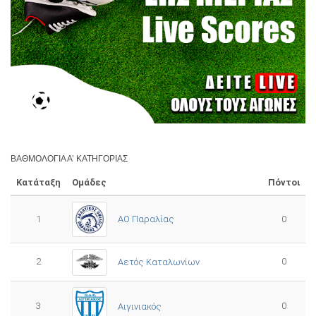
ΒΑΘΜΟΛΟΓΊΑ Α’ ΚΑΤΗΓΟΡΊΑΣ
Κατάταξη
Ομάδες
Πόντοι
1
ΑΟ Παραλίας
0
2
0
Αετός Καταλωνίων
3
0
Αιγινιακός