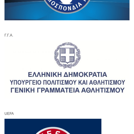
Γ.Γ.Α.
UEFA