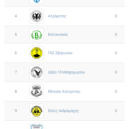
4
Ατρόμητος
0
5
0
Βατανιακός
6
ΓΑΣ Σβορώνου
0
7
Δόξα 10 Μοσχοχωρίου
0
8
Εθνικός Κατερίνης
0
Ελπίς Ανδρομάχης
9
0