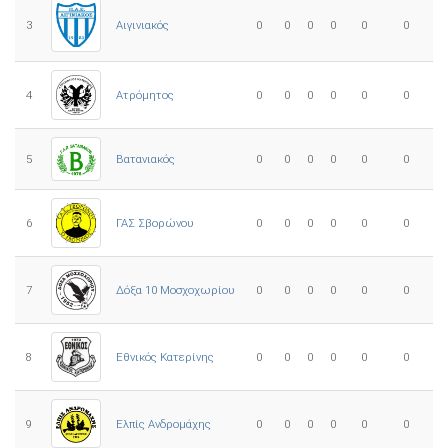
3
0
0
0
0
0
0
Αιγινιακός
4
Ατρόμητος
0
0
0
0
0
0
5
0
0
0
0
0
0
Βατανιακός
6
ΓΑΣ Σβορώνου
0
0
0
0
0
0
7
Δόξα 10 Μοσχοχωρίου
0
0
0
0
0
0
8
Εθνικός Κατερίνης
0
0
0
0
0
0
Ελπίς Ανδρομάχης
9
0
0
0
0
0
0