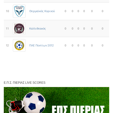
10
0
0
0
0
0
0
Θερμαϊκός Κορινού
11
Καλλιθεακός
0
0
0
0
0
0
12
ΠΑΕ Ποντίων 2012
0
0
0
0
0
0
Ε.Π.Σ. ΠΙΕΡΊΑΣ LIVE SCORES