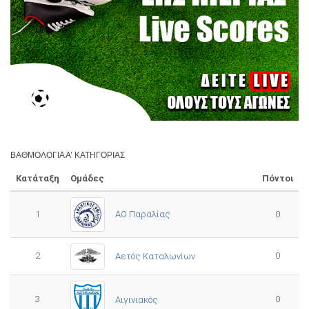
ΒΑΘΜΟΛΟΓΊΑ Α’ ΚΑΤΗΓΟΡΊΑΣ
Κατάταξη
Ομάδες
Πόντοι
1
ΑΟ Παραλίας
0
2
0
Αετός Καταλωνίων
3
0
Αιγινιακός