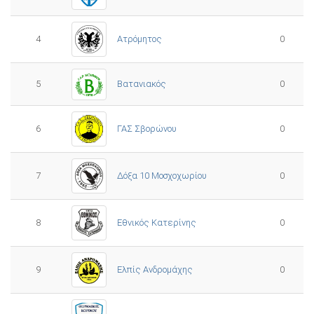
4
Ατρόμητος
0
5
0
Βατανιακός
6
ΓΑΣ Σβορώνου
0
7
Δόξα 10 Μοσχοχωρίου
0
8
Εθνικός Κατερίνης
0
Ελπίς Ανδρομάχης
9
0