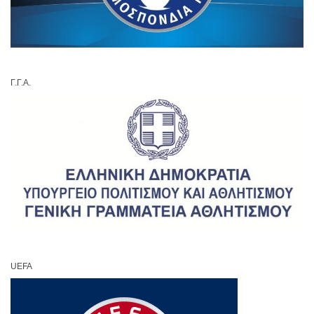
Γ.Γ.Α.
UEFA