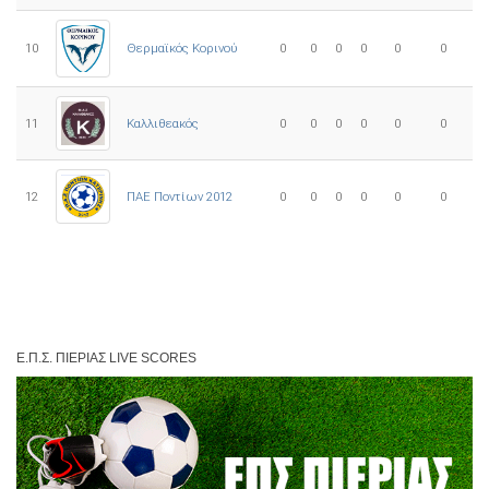
10
0
0
0
0
0
0
Θερμαϊκός Κορινού
11
Καλλιθεακός
0
0
0
0
0
0
12
ΠΑΕ Ποντίων 2012
0
0
0
0
0
0
Ε.Π.Σ. ΠΙΕΡΊΑΣ LIVE SCORES