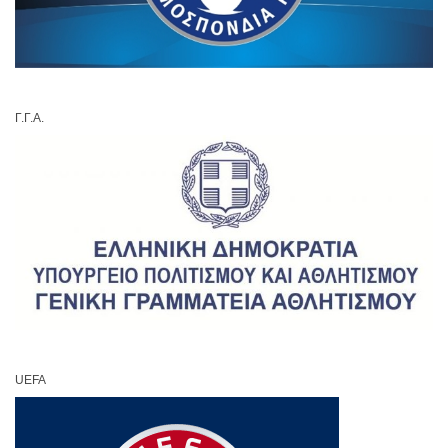
Γ.Γ.Α.
UEFA