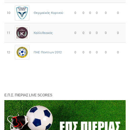
10
0
0
0
0
0
0
Θερμαϊκός Κορινού
11
Καλλιθεακός
0
0
0
0
0
0
12
ΠΑΕ Ποντίων 2012
0
0
0
0
0
0
Ε.Π.Σ. ΠΙΕΡΊΑΣ LIVE SCORES