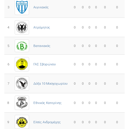
3
0
0
0
0
0
0
Αιγινιακός
4
Ατρόμητος
0
0
0
0
0
0
5
0
0
0
0
0
0
Βατανιακός
6
ΓΑΣ Σβορώνου
0
0
0
0
0
0
7
Δόξα 10 Μοσχοχωρίου
0
0
0
0
0
0
8
Εθνικός Κατερίνης
0
0
0
0
0
0
Ελπίς Ανδρομάχης
9
0
0
0
0
0
0