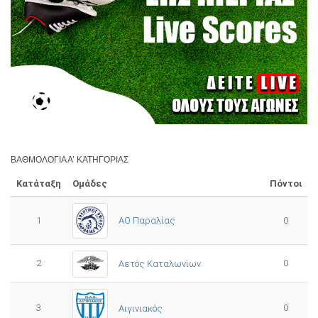
ΒΑΘΜΟΛΟΓΊΑ Α’ ΚΑΤΗΓΟΡΊΑΣ
Κατάταξη
Ομάδες
Πόντοι
1
ΑΟ Παραλίας
0
2
0
Αετός Καταλωνίων
3
0
Αιγινιακός