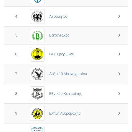
4
Ατρόμητος
0
5
0
Βατανιακός
6
ΓΑΣ Σβορώνου
0
7
Δόξα 10 Μοσχοχωρίου
0
8
Εθνικός Κατερίνης
0
Ελπίς Ανδρομάχης
9
0