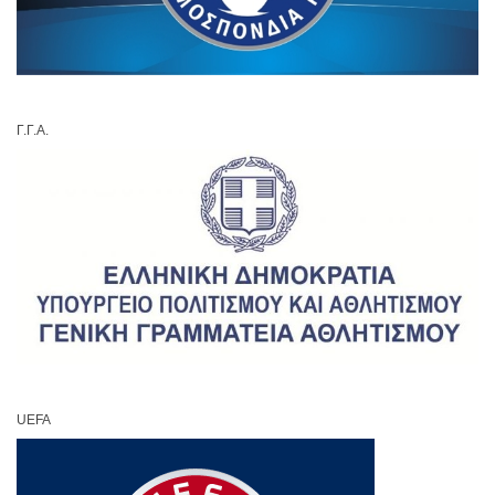
Γ.Γ.Α.
UEFA