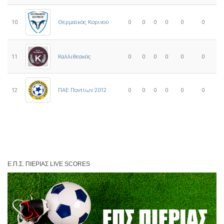
10
0
0
0
0
0
0
Θερμαϊκός Κορινού
11
Καλλιθεακός
0
0
0
0
0
0
12
ΠΑΕ Ποντίων 2012
0
0
0
0
0
0
Ε.Π.Σ. ΠΙΕΡΊΑΣ LIVE SCORES