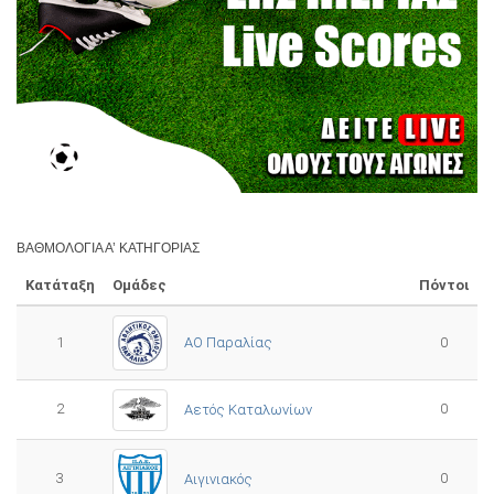
ΒΑΘΜΟΛΟΓΊΑ Α’ ΚΑΤΗΓΟΡΊΑΣ
Κατάταξη
Ομάδες
Πόντοι
1
ΑΟ Παραλίας
0
2
0
Αετός Καταλωνίων
3
0
Αιγινιακός