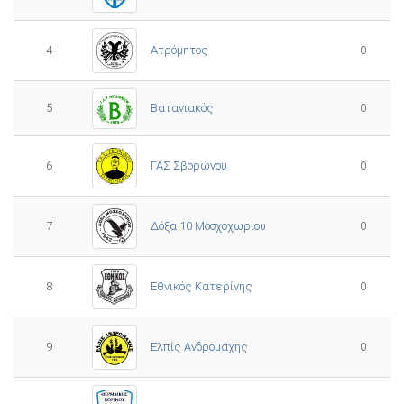
4
Ατρόμητος
0
5
0
Βατανιακός
6
ΓΑΣ Σβορώνου
0
7
Δόξα 10 Μοσχοχωρίου
0
8
Εθνικός Κατερίνης
0
Ελπίς Ανδρομάχης
9
0