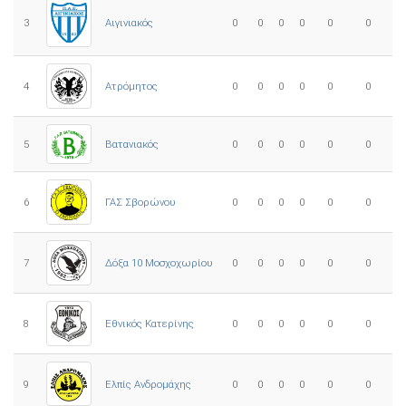
3
0
0
0
0
0
0
Αιγινιακός
4
Ατρόμητος
0
0
0
0
0
0
5
0
0
0
0
0
0
Βατανιακός
6
ΓΑΣ Σβορώνου
0
0
0
0
0
0
7
Δόξα 10 Μοσχοχωρίου
0
0
0
0
0
0
8
Εθνικός Κατερίνης
0
0
0
0
0
0
Ελπίς Ανδρομάχης
9
0
0
0
0
0
0