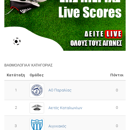
ΒΑΘΜΟΛΟΓΊΑ Α’ ΚΑΤΗΓΟΡΊΑΣ
Κατάταξη
Ομάδες
Πόντοι
1
ΑΟ Παραλίας
0
2
0
Αετός Καταλωνίων
3
0
Αιγινιακός