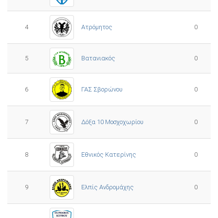
4
Ατρόμητος
0
5
0
Βατανιακός
6
ΓΑΣ Σβορώνου
0
7
Δόξα 10 Μοσχοχωρίου
0
8
Εθνικός Κατερίνης
0
Ελπίς Ανδρομάχης
9
0