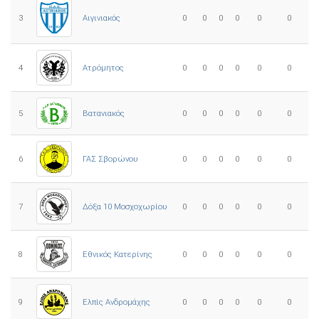
3
0
0
0
0
0
0
Αιγινιακός
4
Ατρόμητος
0
0
0
0
0
0
5
0
0
0
0
0
0
Βατανιακός
6
ΓΑΣ Σβορώνου
0
0
0
0
0
0
7
Δόξα 10 Μοσχοχωρίου
0
0
0
0
0
0
8
Εθνικός Κατερίνης
0
0
0
0
0
0
Ελπίς Ανδρομάχης
9
0
0
0
0
0
0