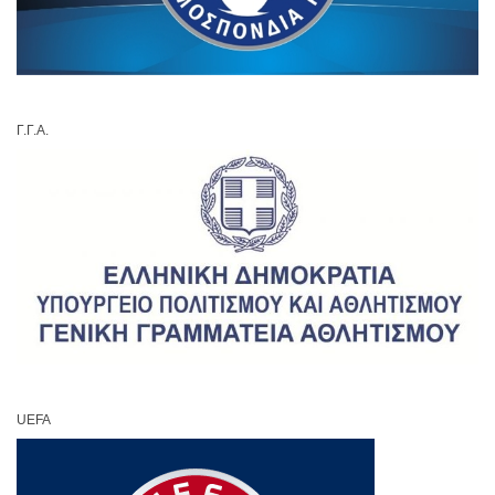
Γ.Γ.Α.
UEFA