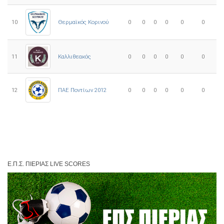
10
0
0
0
0
0
0
Θερμαϊκός Κορινού
11
Καλλιθεακός
0
0
0
0
0
0
12
ΠΑΕ Ποντίων 2012
0
0
0
0
0
0
Ε.Π.Σ. ΠΙΕΡΊΑΣ LIVE SCORES