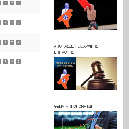
?
?
?
?
?
?
?
?
?
ΑΠΟΦΆΣΕΙΣ ΠΕΙΘΑΡΧΙΚΉΣ
ΕΠΙΤΡΟΠΉΣ
?
?
?
ΘΈΜΑΤΑ ΠΡΟΠΟΝΗΤΏΝ