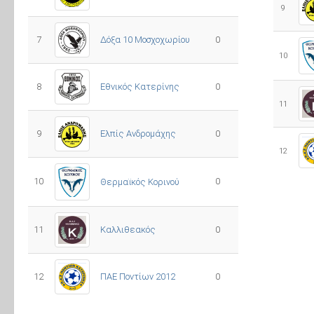
9
7
Δόξα 10 Μοσχοχωρίου
0
10
8
Εθνικός Κατερίνης
0
11
Ελπίς Ανδρομάχης
9
0
12
10
0
Θερμαϊκός Κορινού
11
Καλλιθεακός
0
12
ΠΑΕ Ποντίων 2012
0