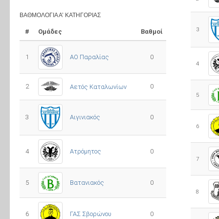
ΒΑΘΜΟΛΟΓΊΑ Α’ ΚΑΤΗΓΟΡΊΑΣ
3
#
Ομάδες
Βαθμοί
1
ΑΟ Παραλίας
0
4
2
0
Αετός Καταλωνίων
5
3
0
Αιγινιακός
6
4
Ατρόμητος
0
7
5
0
Βατανιακός
8
6
ΓΑΣ Σβορώνου
0