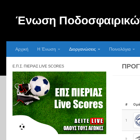
Skip to content
Ένωση Ποδοσφαιρικών
Αρχική
Η Ένωση
Διοργανώσεις
Ποινολόγια
ΠΡΌΓ
Ε.Π.Σ. ΠΙΕΡΊΑΣ LIVE SCORES
#
Ομά
1
2