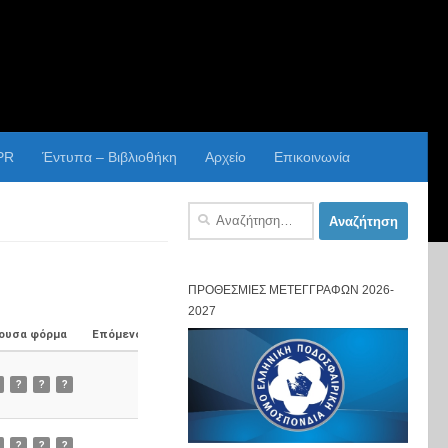
PR
Έντυπα – Βιβλιοθήκη
Αρχείο
Επικοινωνία
Αναζήτηση
για:
ΠΡΟΘΕΣΜΊΕΣ ΜΕΤΕΓΓΡΑΦΏΝ 2026-
2027
ουσα φόρμα
Επόμενος Αγώνας
?
?
?
?
?
?