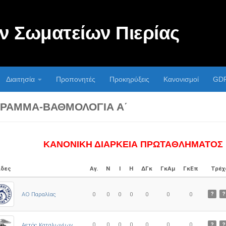
 Σωματείων Πιερίας
Διαιτησία
Προπονητές
Προκηρύξεις
Κανονισμοί
GD
ΡΑΜΜΑ-ΒΑΘΜΟΛΟΓΊΑ Α΄
ΚΑΝΟΝΙΚΗ ΔΙΑΡΚΕΙΑ ΠΡΩΤΑΘΛΗΜΑΤΟΣ
δες
Αγ.
Ν
Ι
Η
ΔΓκ
ΓκΑμ
ΓκΕπ
Τρέχ
ΑΟ Παραλίας
0
0
0
0
0
0
0
?
?
0
0
0
0
0
0
0
Αετός Καταλωνίων
?
?