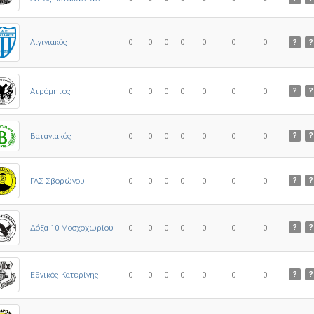
0
0
0
0
0
0
0
Αιγινιακός
?
?
Ατρόμητος
0
0
0
0
0
0
0
?
?
0
0
0
0
0
0
0
Βατανιακός
?
?
ΓΑΣ Σβορώνου
0
0
0
0
0
0
0
?
?
Δόξα 10 Μοσχοχωρίου
0
0
0
0
0
0
0
?
?
Εθνικός Κατερίνης
0
0
0
0
0
0
0
?
?