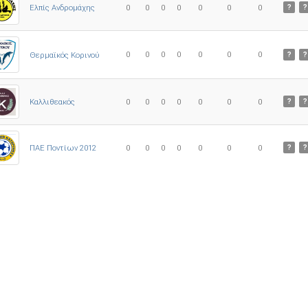
Ελπίς Ανδρομάχης
0
0
0
0
0
0
0
?
?
0
0
0
0
0
0
0
Θερμαϊκός Κορινού
?
?
Καλλιθεακός
0
0
0
0
0
0
0
?
?
ΠΑΕ Ποντίων 2012
0
0
0
0
0
0
0
?
?