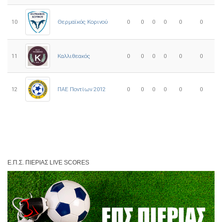
10
0
0
0
0
0
0
Θερμαϊκός Κορινού
11
Καλλιθεακός
0
0
0
0
0
0
12
ΠΑΕ Ποντίων 2012
0
0
0
0
0
0
Ε.Π.Σ. ΠΙΕΡΊΑΣ LIVE SCORES