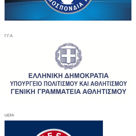
Γ.Γ.Α.
UEFA