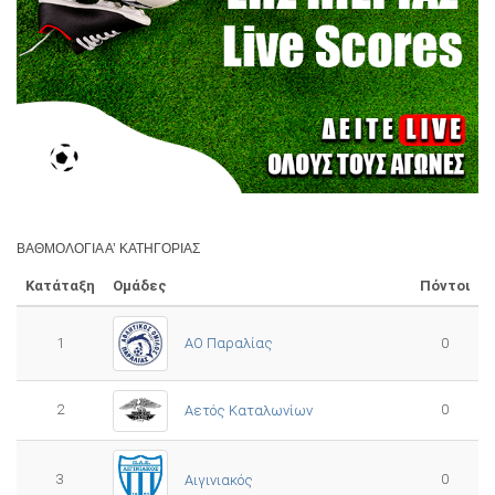
ΒΑΘΜΟΛΟΓΊΑ Α’ ΚΑΤΗΓΟΡΊΑΣ
Κατάταξη
Ομάδες
Πόντοι
1
ΑΟ Παραλίας
0
2
0
Αετός Καταλωνίων
3
0
Αιγινιακός