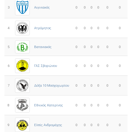
3
0
0
0
0
0
0
Αιγινιακός
4
Ατρόμητος
0
0
0
0
0
0
5
0
0
0
0
0
0
Βατανιακός
6
ΓΑΣ Σβορώνου
0
0
0
0
0
0
7
Δόξα 10 Μοσχοχωρίου
0
0
0
0
0
0
8
Εθνικός Κατερίνης
0
0
0
0
0
0
Ελπίς Ανδρομάχης
9
0
0
0
0
0
0