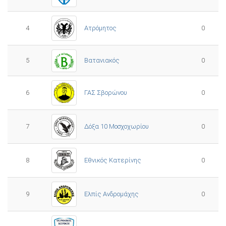
4
Ατρόμητος
0
5
0
Βατανιακός
6
ΓΑΣ Σβορώνου
0
7
Δόξα 10 Μοσχοχωρίου
0
8
Εθνικός Κατερίνης
0
Ελπίς Ανδρομάχης
9
0