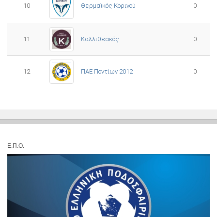
10
0
Θερμαϊκός Κορινού
11
Καλλιθεακός
0
12
ΠΑΕ Ποντίων 2012
0
Ε.Π.Ο.