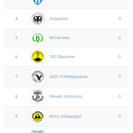
4
Ατρόμητος
0
5
0
Βατανιακός
6
ΓΑΣ Σβορώνου
0
7
Δόξα 10 Μοσχοχωρίου
0
8
Εθνικός Κατερίνης
0
Ελπίς Ανδρομάχης
9
0