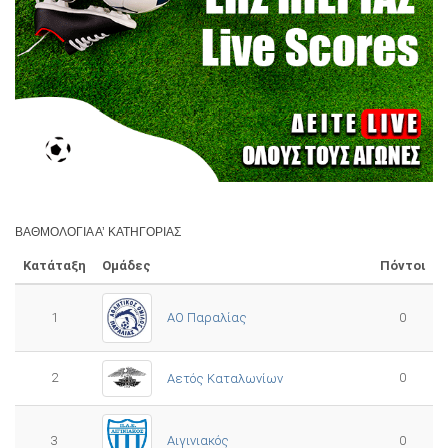
ΒΑΘΜΟΛΟΓΊΑ Α’ ΚΑΤΗΓΟΡΊΑΣ
Κατάταξη
Ομάδες
Πόντοι
1
ΑΟ Παραλίας
0
2
0
Αετός Καταλωνίων
3
0
Αιγινιακός