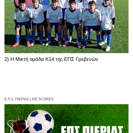
2) Η Μικτή ομάδα Κ14 της ΕΠΣ Γρεβενών
Ε.Π.Σ. ΠΙΕΡΊΑΣ LIVE SCORES