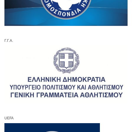
Γ.Γ.Α.
UEFA