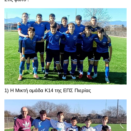
1) Η Μικτή ομάδα Κ14 της ΕΠΣ Πιερίας