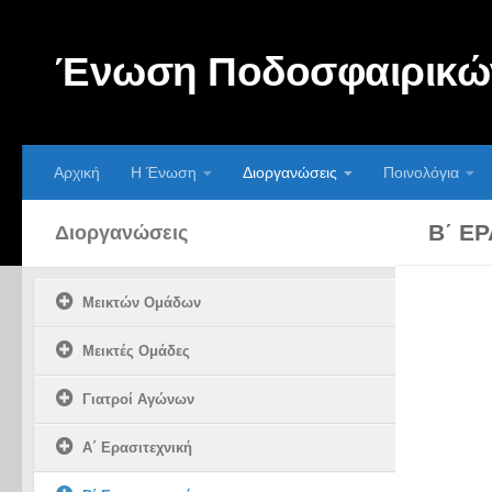
Skip to content
Ένωση Ποδοσφαιρικών
Αρχική
Η Ένωση
Διοργανώσεις
Ποινολόγια
Β΄ Ε
Διοργανώσεις
Μεικτών Ομάδων
Μεικτές Ομάδες
Γιατροί Αγώνων
Α΄ Ερασιτεχνική