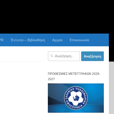
PR
Έντυπα – Βιβλιοθήκη
Αρχείο
Επικοινωνία
Αναζήτηση
για:
ΠΡΟΘΕΣΜΊΕΣ ΜΕΤΕΓΓΡΑΦΏΝ 2026-
2027