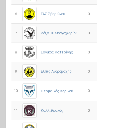
6
ΓΑΣ Σβορώνου
0
7
Δόξα 10 Μοσχοχωρίου
0
8
Εθνικός Κατερίνης
0
Ελπίς Ανδρομάχης
9
0
10
0
Θερμαϊκός Κορινού
11
Καλλιθεακός
0