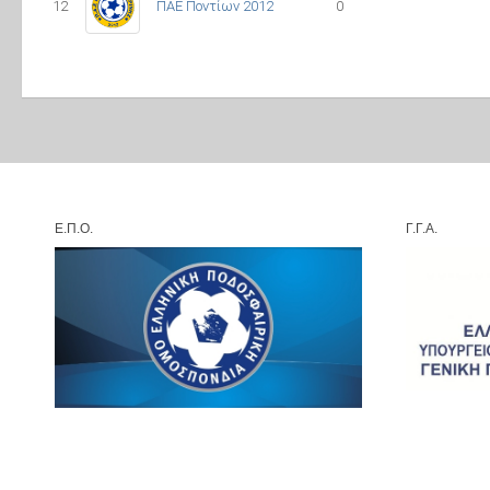
12
ΠΑΕ Ποντίων 2012
0
Ε.Π.Ο.
Γ.Γ.Α.