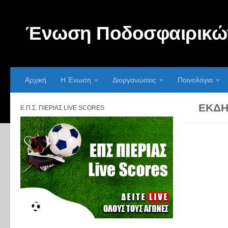
Skip to content
Ένωση Ποδοσφαιρικών
Αρχική
Η Ένωση
Διοργανώσεις
Ποινολόγια
ΕΚΔΗ
Ε.Π.Σ. ΠΙΕΡΊΑΣ LIVE SCORES