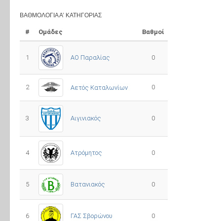
ΒΑΘΜΟΛΟΓΊΑ Α’ ΚΑΤΗΓΟΡΊΑΣ
#
Ομάδες
Βαθμοί
1
ΑΟ Παραλίας
0
2
0
Αετός Καταλωνίων
3
0
Αιγινιακός
4
Ατρόμητος
0
5
0
Βατανιακός
6
ΓΑΣ Σβορώνου
0