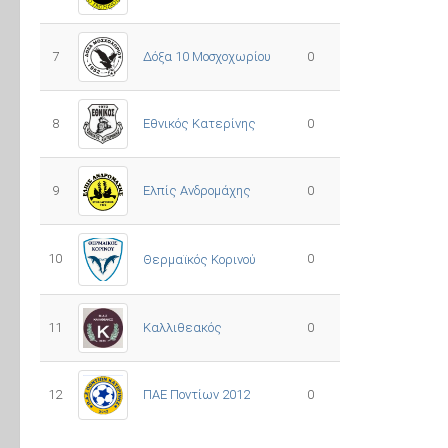
7
Δόξα 10 Μοσχοχωρίου
0
8
Εθνικός Κατερίνης
0
Ελπίς Ανδρομάχης
9
0
10
0
Θερμαϊκός Κορινού
11
Καλλιθεακός
0
12
ΠΑΕ Ποντίων 2012
0