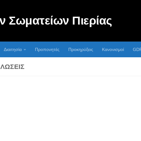
 Σωματείων Πιερίας
Διαιτησία
Προπονητές
Προκηρύξεις
Κανονισμοί
GD
ΛΏΣΕΙΣ