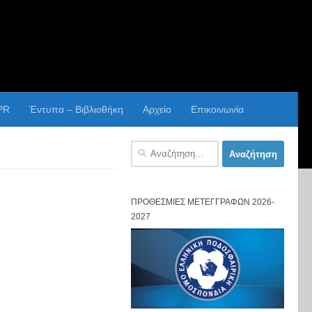
PR
Έντυπα – Βιβλιοθήκη
Αρχείο
Επικοινωνία
Αναζήτηση
για:
ΠΡΟΘΕΣΜΊΕΣ ΜΕΤΕΓΓΡΑΦΏΝ 2026-
2027